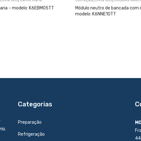
Linha 600
Banho Maria
Confeção
Linha 600
Módulos Neutr
ria – modelo: K6EBM05TT
Módulo neutro de bancada com 
modelo: K6NNE10TT
Categorias
C
e
Preparação
MO
ia,
Fr
Refrigeração
44