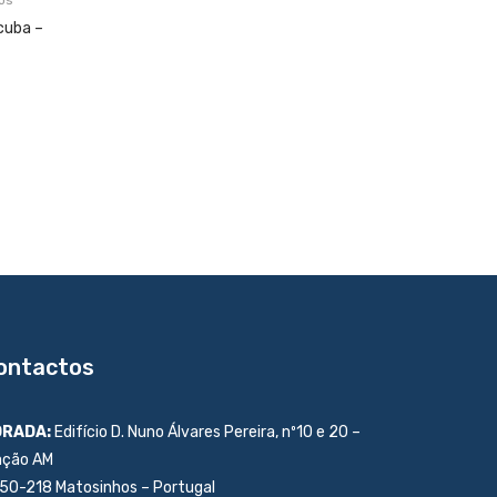
os
cuba –
ontactos
RADA:
Edifício D. Nuno Álvares Pereira, nº10 e 20 –
ação AM
50-218 Matosinhos – Portugal