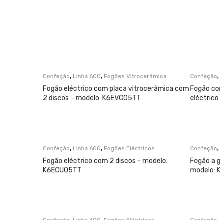
,
,
,
Confeção
Linha 600
Fogões Vitrocerâmica
Confeção
Fogão eléctrico com placa vitrocerâmica com
Fogão co
2 discos – modelo: K6EVC05TT
eléctric
,
,
,
Confeção
Linha 600
Fogões Eléctricos
Confeção
Fogão eléctrico com 2 discos – modelo:
Fogão a 
K6ECU05TT
modelo:
,
,
,