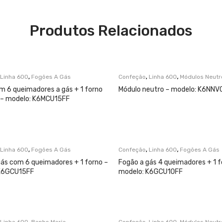
Produtos Relacionados
,
,
,
Linha 600
Fogões A Gás
Confeção
Linha 600
Módulos Neutr
m 6 queimadores a gás + 1 forno
Módulo neutro – modelo: K6NNV
o – modelo: K6MCU15FF
,
,
,
Linha 600
Fogões A Gás
Confeção
Linha 600
Fogões A Gás
gás com 6 queimadores + 1 forno –
Fogão a gás 4 queimadores + 1 f
 K6GCU15FF
modelo: K6GCU10FF
,
,
,