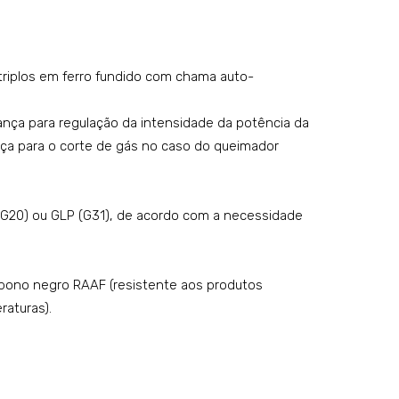
ustr
tion
ial a
co
gás
m
riplos em ferro fundido com chama auto-
mo
shu
nol
ttle
ança para regulação da intensidade da potência da
um
–
a para o corte de gás no caso do queimador
e
mo
del
(G20) ou GLP (G31), de acordo com a necessidade
o:
MT
D2
bono negro RAAF (resistente aos produtos
4S
raturas).