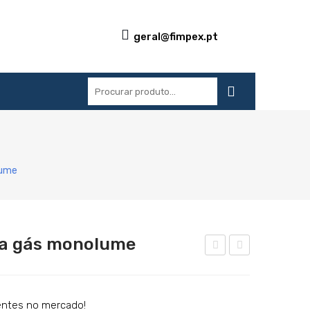
geral@fimpex.pt
S
REFERÊNCIAS
BLOG
CONTACTOS
lume
l a gás monolume
ogã
ocki
o
ng
ind
Sta
ntes no mercado!