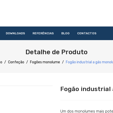
DOWNLOADS
REFERÊNCIAS
BLOG
CONTACTOS
HOME
QUEM SOMOS
PRODUTOS
SERVIÇOS
DOWNLOAD
Detalhe de Produto
Acessórios
Lavandaria
Catering
Lavagem
Distribuição
Confecção
Refrigeração
Preparação
io
/
Confeção
/
Fogões monolume
/
Fogão industrial a gás mono
Fogão industria
Um dos monolumes mais pote