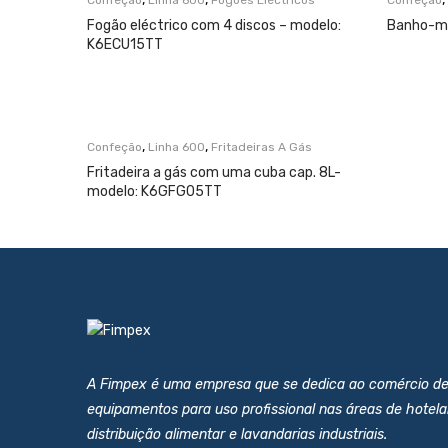
Confeção
Linha 600
Fogões Eléctricos
Confeção
Fogão eléctrico com 4 discos – modelo:
Banho-ma
K6ECU15TT
,
,
Confeção
Linha 600
Fritadeiras A Gás
Fritadeira a gás com uma cuba cap. 8L-
modelo: K6GFG05TT
A Fimpex é uma empresa que se dedica ao comércio d
equipamentos para uso profissional nas áreas de hotelar
distribuição alimentar e lavandarias industriais.