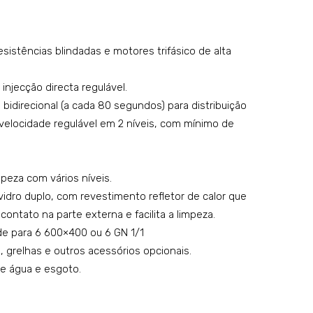
o:
0
SQ0
ou
istências blindadas e motores trifásico de alta
5A
4
MV
GN
injecção directa regulável.
N0
1/1
bidirecional (a cada 80 segundos) para distribuição
–
locidade regulável em 2 níveis, com mínimo de
mo
del
o:
peza com vários níveis.
SQ0
vidro duplo, com revestimento refletor de calor que
4D
ontato na parte externa e facilita a limpeza.
0C
ade para 6 600×400 ou 6 GN 1/1
, grelhas e outros acessórios opcionais.
e água e esgoto.