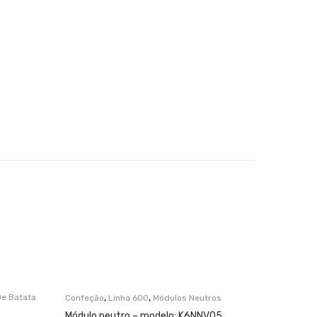
,
,
e Batata
Confeção
Linha 600
Módulos Neutros
Confeção
Módulo neutro – modelo: K6NNV05
Fogão el