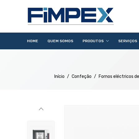
HOME
QUEM SOMOS
PRODUTOS
SERVIÇOS
Acessórios
Lavandaria
Catering
Lavagem
Distribuição
Confecção
Refrigeração
Preparação
Início
/
Confeção
/
Fornos eléctricos de