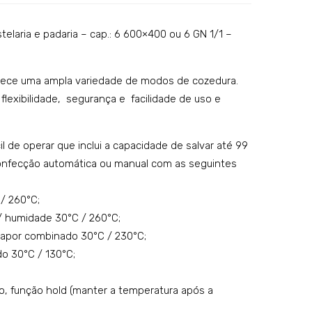
to a
tric
gás
o
stelaria e padaria – cap.: 6 600×400 ou 6 GN 1/1 –
co
digi
ma
tal
erece uma ampla variedade de modos de cozedura.
ndo
par
lexibilidade, segurança e facilidade de uso e
anal
a
ógi
pas
il de operar que inclui a capacidade de salvar até 99
co
tela
onfecção automática ou manual com as seguintes
–
ria e
cap.
pad
/ 260°C;
: 5
aria
/ humidade 30°C / 260°C;
GN
–
vapor combinado 30°C / 230°C;
1/1
cap.
o 30°C / 130°C;
–
: 4
mo
600
, função hold (manter a temperatura após a
del
×40