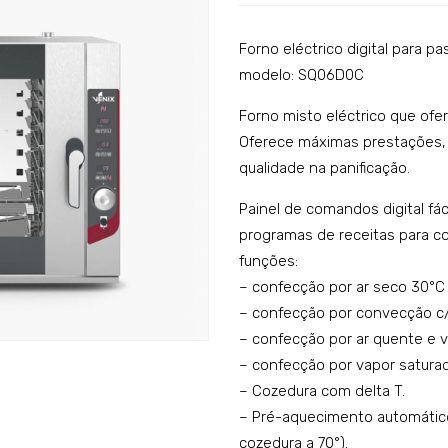
Forno eléctrico digital para pa
modelo: SQ06D0C
Forno misto eléctrico que of
Oferece máximas prestações, f
qualidade na panificação.
Painel de comandos digital fác
programas de receitas para c
funções:
– confecção por ar seco 30°C 
– confecção por convecção c
– confecção por ar quente e 
– confecção por vapor saturad
– Cozedura com delta T.
– Pré-aquecimento automático
cozedura a 70°).