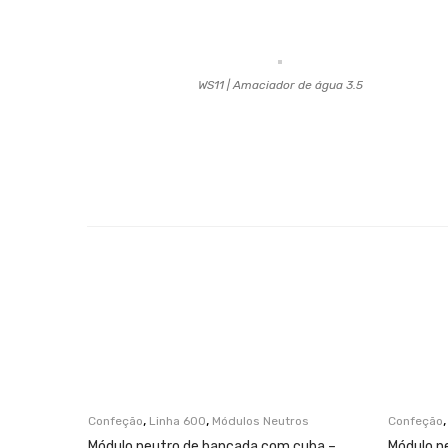
WS11 | Amaciador de água 3.5
,
,
Confeção
Linha 600
Módulos Neutros
Confeção
Módulo neutro de bancada com cuba –
Módulo n