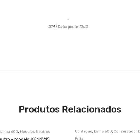
DT4 | Detergente 10KG
Produtos Relacionados
,
,
,
,
Confeção
Linha 600
Conservador D
Linha 600
Módulos Neutros
Frita
eutro – modelo: K6NNV15