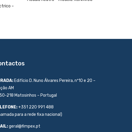
com 4 di
ctrico –
K6EVC1
ontactos
RADA:
Edifício D. Nuno Álvares Pereira, nº10 e 20 –
ação AM
50-218 Matosinhos – Portugal
LEFONE:
+351 220 991 488
hamada para a rede fixa nacional)
AIL:
geral@fimpex.pt