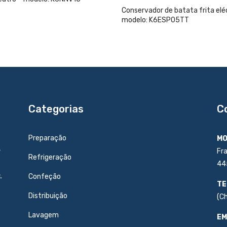
Conservador de batata frita elé
modelo: K6ESP05TT
Categorias
C
Preparação
MO
e
Fr
Refrigeração
44
.
Confeção
TE
Distribuição
(C
Lavagem
EM