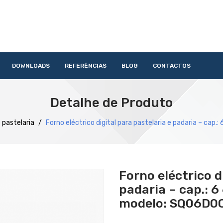
DOWNLOADS
REFERÊNCIAS
BLOG
CONTACTOS
HOME
QUEM SOMOS
PRODUTOS
SERVIÇOS
DOWNLOAD
Detalhe de Produto
Acessórios
Lavandaria
Catering
Lavagem
Distribuição
Confecção
Refrigeração
Preparação
 pastelaria
/
Forno eléctrico digital para pastelaria e padaria – cap
Forno eléctrico d
padaria – cap.: 
modelo: SQ06D0