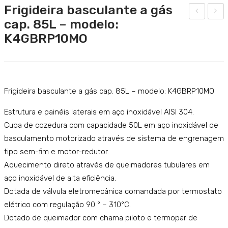
Frigideira basculante a gás
Catering
cap. 85L – modelo:
armi
rigid
K4GBRP10MO
ta
eira
Lavandaria
eléc
bas
Acessórios
tric
cula
SERVIÇOS
a de
nte
Frigideira basculante a gás cap. 85L – modelo: K4GBRP10MO
aqu
a
DOWNLOADS
eci
gás
Estrutura e painéis laterais em aço inoxidável AISI 304.
REFERÊNCIAS
men
cap.
Cuba de cozedura com capacidade 50L em aço inoxidável de
basculamento motorizado através de sistema de engrenagem
to
132
BLOG
tipo sem-fim e motor-redutor.
indir
L –
CONTACTOS
Aquecimento direto através de queimadores tubulares em
eto
mo
aço inoxidável de alta eficiência.
cap.
delo
Dotada de válvula eletromecânica comandada por termostato
150
:
elétrico com regulação 90 ° – 310°C.
L –
K4G
Dotado de queimador com chama piloto e termopar de
Aut
BRP