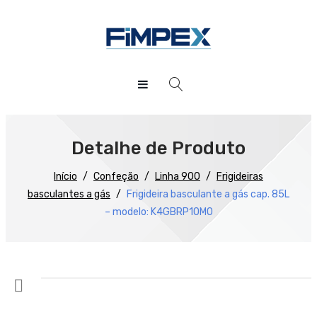
HOME
QUEM SOMOS
Detalhe de Produto
PRODUTOS
Início
/
Confeção
/
Linha 900
/
Frigideiras
basculantes a gás
/
Frigideira basculante a gás cap. 85L
Preparação
– modelo: K4GBRP10MO
Refrigeração
Confecção
Distribuição
Lavagem