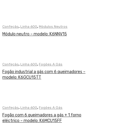
,
,
Confeção
Linha 600
Módulos Neutros
Módulo neutro – modelo: K6NNV15
,
,
Confeção
Linha 600
Fogões A Gás
Fogão industrial a gás com 6 queimadores –
modelo: K6GCU15TT
,
,
Confeção
Linha 600
Fogões A Gás
Fogão com 6 queimadores a gás + 1 forno
eléctrico – modelo: K6MCU15FF