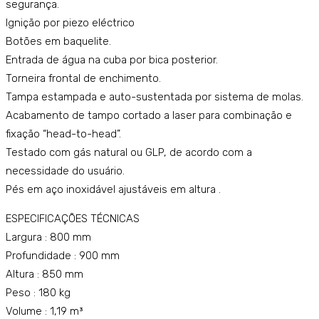
segurança.
ocla
15M
Ignição por piezo eléctrico
ve –
O
Botões em baquelite.
mo
Entrada de água na cuba por bica posterior.
delo
Torneira frontal de enchimento.
:
Tampa estampada e auto-sustentada por sistema de molas.
K4E
Acabamento de tampo cortado a laser para combinação e
fixação “head-to-head”.
PIS1
Testado com gás natural ou GLP, de acordo com a
016
necessidade do usuário.
A
Pés em aço inoxidável ajustáveis em altura .
ESPECIFICAÇÕES TÉCNICAS
Largura : 800 mm
Profundidade : 900 mm
Altura : 850 mm
Peso : 180 kg
Volume : 1,19 m³