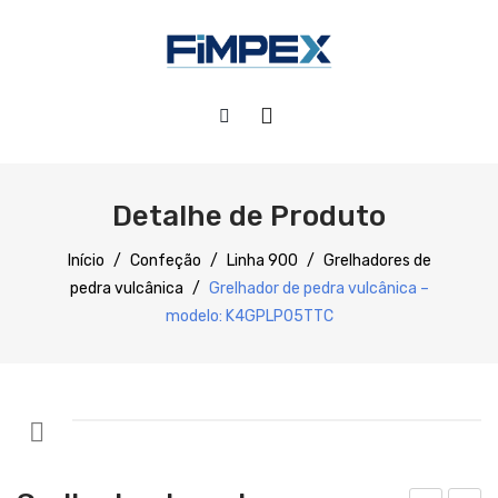
HOME
QUEM SOMOS
Detalhe de Produto
PRODUTOS
Início
/
Confeção
/
Linha 900
/
Grelhadores de
pedra vulcânica
/
Grelhador de pedra vulcânica –
Preparação
modelo: K4GPLP05TTC
Refrigeração
Confecção
Distribuição
Lavagem