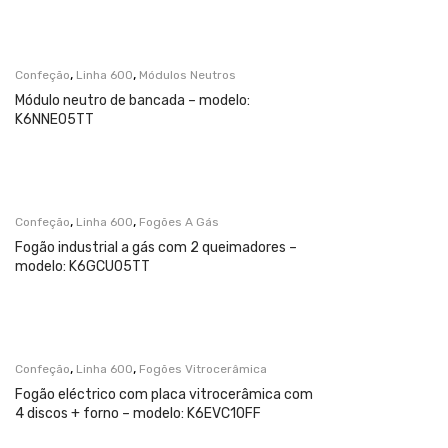
,
,
Confeção
Linha 600
Módulos Neutros
Módulo neutro de bancada – modelo:
K6NNE05TT
,
,
Confeção
Linha 600
Fogões A Gás
Fogão industrial a gás com 2 queimadores –
modelo: K6GCU05TT
,
,
Confeção
Linha 600
Fogões Vitrocerâmica
Fogão eléctrico com placa vitrocerâmica com
4 discos + forno – modelo: K6EVC10FF