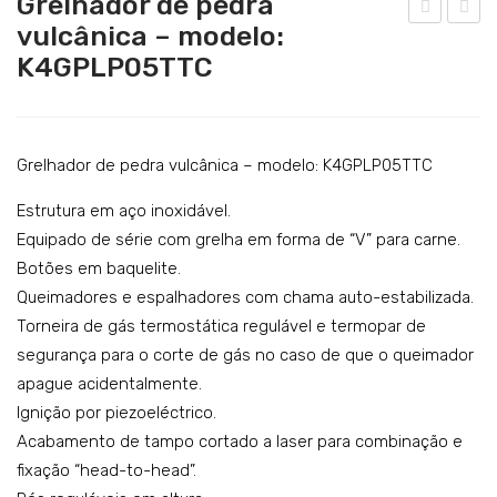
Grelhador de pedra
Catering
vulcânica – modelo:
relh
ódu
K4GPLP05TTC
Lavandaria
ado
lo
r a
neu
Acessórios
gás
tro
SERVIÇOS
–
co
Grelhador de pedra vulcânica – modelo: K4GPLP05TTC
DOWNLOADS
mo
m
Estrutura em aço inoxidável.
del
gav
REFERÊNCIAS
Equipado de série com grelha em forma de “V” para carne.
o:
eta
Botões em baquelite.
BLOG
K4G
–
Queimadores e espalhadores com chama auto-estabilizada.
GD
mo
Torneira de gás termostática regulável e termopar de
CONTACTOS
P10
del
segurança para o corte de gás no caso de que o queimador
o:
apague acidentalmente.
K4N
Ignição por piezoeléctrico.
Acabamento de tampo cortado a laser para combinação e
NC
fixação “head-to-head”.
P10