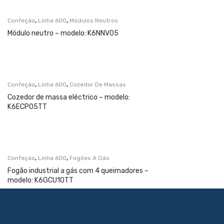
,
,
Confeção
Linha 600
Módulos Neutros
Módulo neutro – modelo: K6NNV05
,
,
Confeção
Linha 600
Cozedor De Massas
Cozedor de massa eléctrico – modelo:
K6ECP05TT
,
,
Confeção
Linha 600
Fogões A Gás
Fogão industrial a gás com 4 queimadores –
modelo: K6GCU10TT