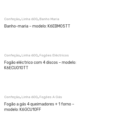
,
,
Confeção
Linha 600
Banho Maria
Banho-maria – modelo: K6EBM05TT
,
,
Confeção
Linha 600
Fogões Eléctricos
Fogão eléctrico com 4 discos – modelo:
K6ECU010TT
,
,
Confeção
Linha 600
Fogões A Gás
Fogão a gás 4 queimadores + 1 forno –
modelo: K6GCU10FF