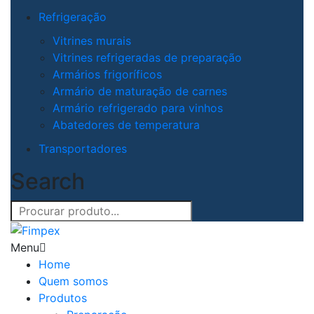
Refrigeração
Vitrines murais
Vitrines refrigeradas de preparação
Armários frigoríficos
Armário de maturação de carnes
Armário refrigerado para vinhos
Abatedores de temperatura
Transportadores
Search
Menu
Home
Quem somos
Produtos