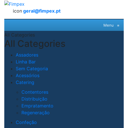
icon
geral@fimpex.pt
Menu
≡
All Categories
All Categories
Assadores
Linha Bar
Sem Categoria
Acessórios
Catering
Contentores
Distribuição
Empratamento
Regeneração
Confeção