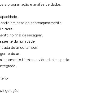
Eco
 para programação e análise de dados.
-
capacidade.
Ene
a corte em caso de sobreaquecimento.
rgy
 e radial.
mento no final da secagem.
nteligente da humidade.
ntrada de ar do tambor.
igente de ar.
m isolamento térmico e vidro duplo a porta.
integrado.
erior.
refrigeração.