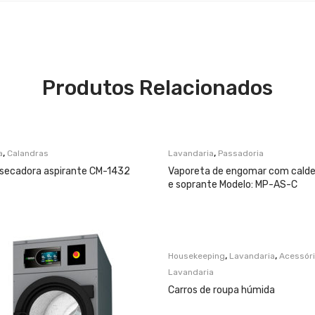
Produtos Relacionados
,
,
a
Calandras
Lavandaria
Passadoria
 secadora aspirante CM-1432
Vaporeta de engomar com caldei
e soprante Modelo: MP-AS-C
,
,
Housekeeping
Lavandaria
Acessór
Lavandaria
Carros de roupa húmida