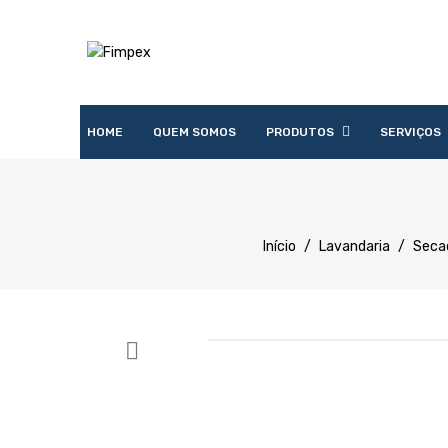
HOME
QUEM SOMOS
PRODUTOS
SERVIÇOS
Acessórios
Lavandaria
Catering
Lavagem
Distribuição
Confecção
Refrigeração
Preparação
Início
/
Lavandaria
/
Secad