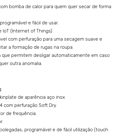
rou
rou
com bomba de calor para quem quer secar de forma
pa
pa
rogramável e fácil de usar.
rot
rot
 IoT (Internet of Things)
ativ
ativ
ável com perfuração para uma secagem suave e
o
o
itar a formação de rugas na roupa.
Mo
Mo
ça que permitem desligar automaticamente em caso
del
del
uer outra anomalia.
o
o
DT
DL
T-
M-
.
18
11
kinplate de aparência aço inox.
HPi
Ess
4 com perfuração Soft Dry.
Hea
enti
or de frequência.
t
al
r.
Pu
´ polegadas, programável e de fácil utilização (touch
mp