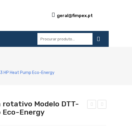
geral@fimpex.pt
S
REFERÊNCIAS
BLOG
CONTACTOS
23 HP Heat Pump Eco-Energy
 rotativo Modelo DTT-
 Eco-Energy
eca
eca
dor
dor
de
de