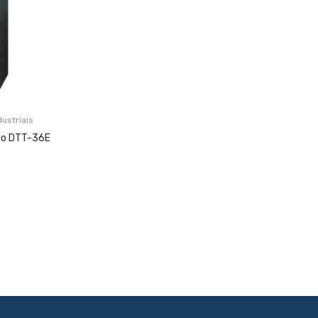
ustriais
elo DTT-36E