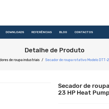
DOWNLOADS
REFERÊNCIAS
BLOG
CONTACTOS
HOME
QUEM SOMOS
PRODUTOS
SERVIÇOS
DOWNLOAD
Detalhe de Produto
Acessórios
Lavandaria
Catering
Lavagem
Distribuição
Confecção
Refrigeração
Preparação
ores de roupa industriais
/
Secador de roupa rotativo Modelo DTT-
Secador de roupa
23 HP Heat Pump