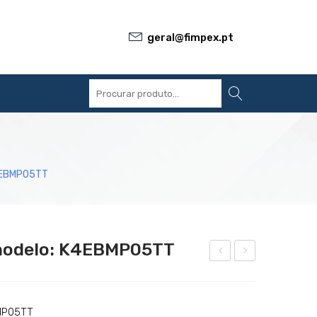
geral@fimpex.pt
S
REFERÊNCIAS
BLOG
CONTACTOS
4EBMP05TT
modelo: K4EBMP05TT
est
oze
o
dor
de
de
MP05TT