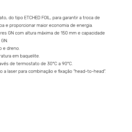
coz
ma
edo
ssa
to, do tipo ETCHED FOIL, para garantir a troca de
r de
a
ba e proporcionar maior economia de energia.
ma
gás
res GN com altura máxima de 150 mm e capacidade
ssa
co
1 GN.
s
m
o e dreno.
GN
dua
atura em baquelite.
2\3
s
avés de termostato de 30°C a 90°C.
a laser para combinação e fixação “head-to-head”.
–
cub
mo
as
del
40L
o:
–
K26
mo
072
del
o:
K4G