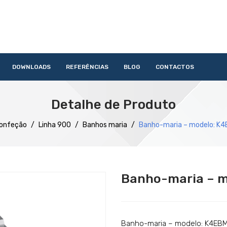
DOWNLOADS
REFERÊNCIAS
BLOG
CONTACTOS
HOME
QUEM SOMOS
PRODUTOS
SERVIÇOS
DOWNLOAD
Detalhe de Produto
Acessórios
Lavandaria
Catering
Lavagem
Distribuição
Confecção
Refrigeração
Preparação
onfeção
/
Linha 900
/
Banhos maria
/
Banho-maria – modelo: K
Banho-maria – 
Banho-maria – modelo: K4EB