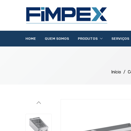
HOME
QUEM SOMOS
PRODUTOS
SERVIÇOS
Acessórios
Lavandaria
Catering
Lavagem
Distribuição
Confecção
Refrigeração
Preparação
Início
/
C