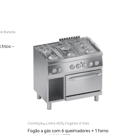
e Batata
Confeção
Fogão el
K6ECU0
ctrico –
,
,
Confeção
Linha 600
Fogões A Gás
Fogão a gás com 6 queimadores + 1 forno