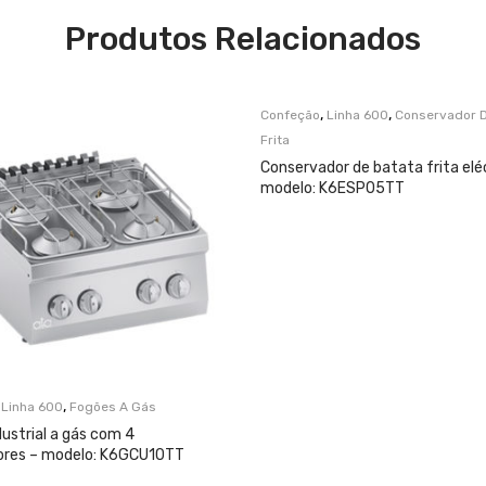
Produtos Relacionados
,
,
Confeção
Linha 600
Conservador D
Frita
Conservador de batata frita elé
modelo: K6ESP05TT
,
,
Linha 600
Fogões A Gás
ustrial a gás com 4
res – modelo: K6GCU10TT