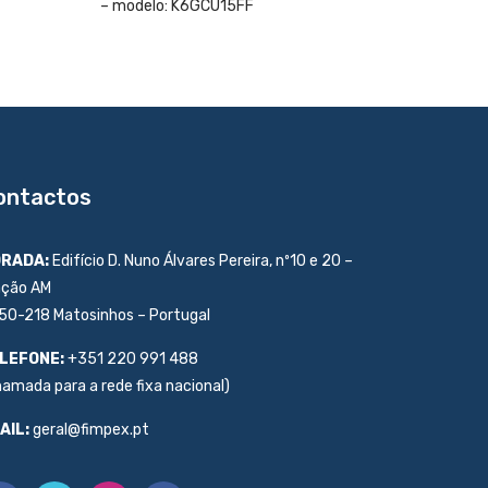
– modelo: K6GCU15FF
ontactos
RADA:
Edifício D. Nuno Álvares Pereira, nº10 e 20 –
ação AM
50-218 Matosinhos – Portugal
LEFONE:
+351 220 991 488
hamada para a rede fixa nacional)
AIL:
geral@fimpex.pt