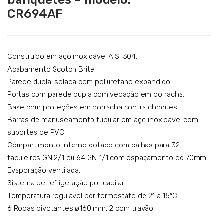
arro
arro
Catering
CR694AF
est
s
Lavandaria
ufa
est
par
ufa
Acessórios
a
–
Construído em aço inoxidável AISI 304.
SERVIÇOS
ban
mo
Acabamento Scotch Brite.
DOWNLOADS
Parede dupla isolada com poliuretano expandido.
que
del
Portas com parede dupla com vedação em borracha.
tes
o:
REFERÊNCIAS
Base com proteções em borracha contra choques.
–
CE6
Barras de manuseamento tubular em aço inoxidável com
BLOG
mo
54A
suportes de PVC.
del
S
CONTACTOS
Compartimento interno dotado com calhas para 32
o:
tabuleiros GN 2/1 ou 64 GN 1/1 com espaçamento de 70mm.
CE
Evaporação ventilada.
B69
Sistema de refrigeração por capilar.
4A
Temperatura regulável por termostáto de 2º a 15ºC.
R
6 Rodas pivotantes ø160 mm, 2 com travão.