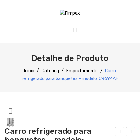
HOME
QUEM SOMOS
Detalhe de Produto
PRODUTOS
Início
/
Catering
/
Empratamento
/
Carro
refrigerado para banquetes – modelo: CR694AF
Preparação
Refrigeração
Confecção
Distribuição
Carro refrigerado para
Lavagem
banquetes – modelo: