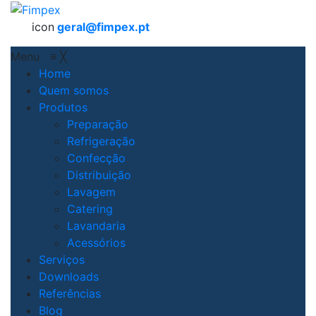
icon
geral@fimpex.pt
Menu
≡
╳
Home
Quem somos
Produtos
Preparação
Refrigeração
Confecção
Distribuição
Lavagem
Catering
Lavandaria
Acessórios
Serviços
Downloads
Referências
Blog