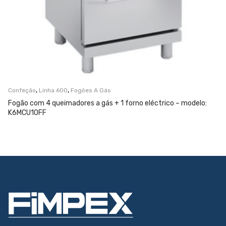
,
,
Confeção
Linha 600
Fogões A Gás
Fogão com 4 queimadores a gás + 1 forno eléctrico – modelo:
K6MCU10FF