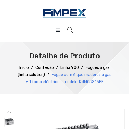
HOME
QUEM SOMOS
Detalhe de Produto
PRODUTOS
Início
/
Confeção
/
Linha 900
/
Fogões a gás
(linha solution)
/
Fogão com 6 queimadores a gás
SERVIÇOS
Preparação
+ 1 forno eléctrico – modelo: K4MCUS15FF
DOWNLOADS
Refrigeração
REFERÊNCIAS
Confecção
BLOG
Distribuição
CONTACTOS
Lavagem