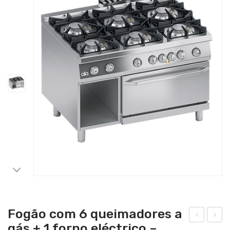
Catering
Lavandaria
Acessórios
Fogão com 6 queimadores a
gás + 1 forno eléctrico –
ogã
ogã