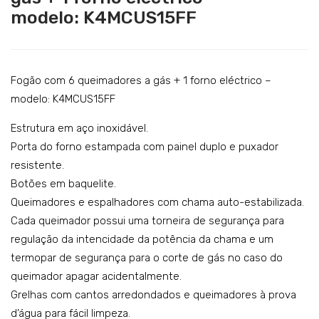
modelo: K4MCUS15FF
o
o a
eléc
gás
tric
co
o
m 4
Fogão com 6 queimadores a gás + 1 forno eléctrico –
co
quei
modelo: K4MCUS15FF
m
ma
Estrutura em aço inoxidável.
plac
dor
Porta do forno estampada com painel duplo e puxador
a
es
resistente.
radi
–
Botões em baquelite.
ant
mo
Queimadores e espalhadores com chama auto-estabilizada.
e –
del
Cada queimador possui uma torneira de segurança para
mo
o:
regulação da intencidade da potência da chama e um
termopar de segurança para o corte de gás no caso do
del
K4G
queimador apagar acidentalmente.
o:
CU
Grelhas com cantos arredondados e queimadores à prova
K4E
P10
d’água para fácil limpeza.
RU
VV