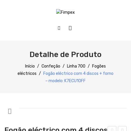
HOME
QUEM SOMOS
Detalhe de Produto
PRODUTOS
Início
/
Confeção
/
Linha 700
/
Fogões
eléctricos
/
Fogão eléctrico com 4 discos + forno
Preparação
– modelo: K7ECU10FF
Refrigeração
Confecção
Distribuição
Lavagem
Fogão eléctrico com 4 discos