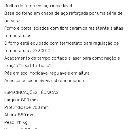
Grelha do forno em aço inoxidável.
C2E
del
Base do forno em chapa de aço reforçada por uma série de
CU1
o:
nervuras.
0FF
K7E
Forno e porta isolados com fibra cerâmica resistente a altas
CU1
temperaturas.
0FV
O forno está equipado com termostato para regulação de
temperatura até 300°C.
Acabamento de tampo cortado a laser para combinação e
fixação “head-to-head”.
Pés em aço inoxidável reguláveis em altura .
Acessórios disponíveis sob encomenda.
ESPECIFICAÇÕES TÉCNICAS
Largura: 800 mm
Profundidade: 700 mm
Altura: 850 mm
Peso: 111 Kg