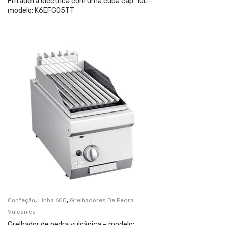
Fritadeira eléctrica com uma cuba cap. 10L-
modelo: K6EFG05TT
,
,
Confeção
Linha 600
Grelhadores De Pedra
Vulcânica
Grelhador de pedra vulcânica – modelo: