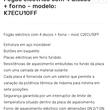
Catering
+ forno – modelo:
ogã
ogã
K7ECU10FF
Lavandaria
o
o
eléc
eléc
Acessórios
tric
tric
SERVIÇOS
o
o
Fogão eléctrico com 4 discos + forno – mod. C2ECU10FF
DOWNLOADS
co
co
Estrutura em aço inoxidável.
m 4
m 4
REFERÊNCIAS
Botões em baquelite.
disc
disc
Placas eléctricas em ferro fundido.
BLOG
os
os
Resistências de aquecimento embutidas no fundo da placa
+
+
com uma camada de material isolante.
CONTACTOS
for
for
Cada placa é fornecida com um seletor que permite a
no
no
variação da potência térmica de máxima para mínima em
–
ven
sete posições.
Segurança garantida por um interruptor de limite de
mo
tila
temperatura situado dentro da placa de aquecimento.
del
do-
Forno de aquecimento eléctrico com dimensões GN 2/1 GN.
o:
mo