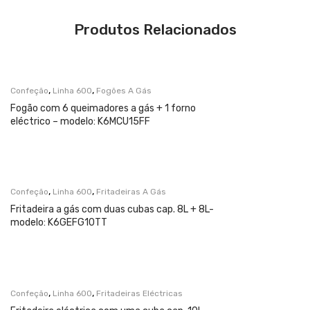
Produtos Relacionados
,
,
Confeção
Linha 600
Fogões A Gás
Fogão com 6 queimadores a gás + 1 forno
eléctrico – modelo: K6MCU15FF
,
,
Confeção
Linha 600
Fritadeiras A Gás
Fritadeira a gás com duas cubas cap. 8L + 8L-
modelo: K6GEFG10TT
,
,
Confeção
Linha 600
Fritadeiras Eléctricas