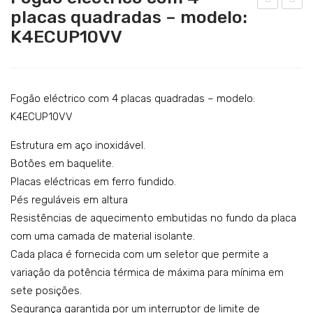
Catering
placas quadradas – modelo:
ogã
rita
K4ECUP10VV
Lavandaria
o a
deir
gás
a a
Acessórios
co
gás
m 6
co
Fogão eléctrico com 4 placas quadradas – modelo:
quei
m
K4ECUP10VV
ma
um
Estrutura em aço inoxidável.
dor
a
Botões em baquelite.
es
cub
Placas eléctricas em ferro fundido.
–
a
Pés reguláveis em altura
mo
cap.
Resistências de aquecimento embutidas no fundo da placa
del
22L
com uma camada de material isolante.
o:
+
Cada placa é fornecida com um seletor que permite a
variação da potência térmica de máxima para mínima em
K4G
22L
sete posições.
CU
–
Segurança garantida por um interruptor de limite de
P15
mo