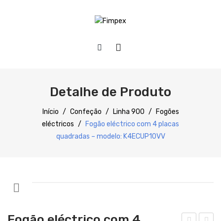
HOME
QUEM SOMOS
Detalhe de Produto
PRODUTOS
Início
/
Confeção
/
Linha 900
/
Fogões
eléctricos
/
Fogão eléctrico com 4 placas
SERVIÇOS
Preparação
quadradas – modelo: K4ECUP10VV
DOWNLOADS
Refrigeração
REFERÊNCIAS
Confecção
BLOG
Distribuição
CONTACTOS
Lavagem
Fogão eléctrico com 4