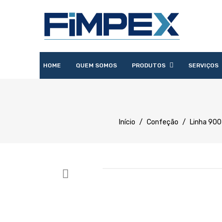
HOME
QUEM SOMOS
PRODUTOS
SERVIÇOS
Acessórios
Lavandaria
Catering
Lavagem
Distribuição
Confecção
Refrigeração
Preparação
Início
/
Confeção
/
Linha 900