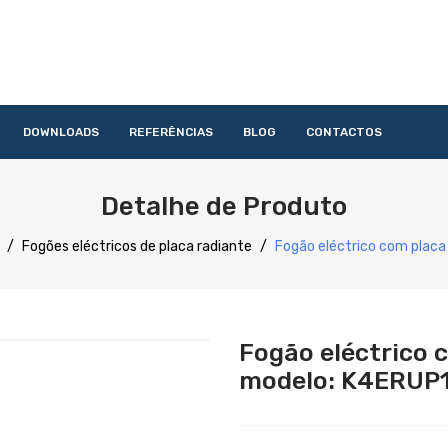
DOWNLOADS
REFERÊNCIAS
BLOG
CONTACTOS
HOME
QUEM SOMOS
PRODUTOS
SERVIÇOS
DOWNLOAD
Detalhe de Produto
Acessórios
Lavandaria
Catering
Lavagem
Distribuição
Confecção
Refrigeração
Preparação
/
Fogões eléctricos de placa radiante
/
Fogão eléctrico com placa
Fogão eléctrico 
modelo: K4ERUP