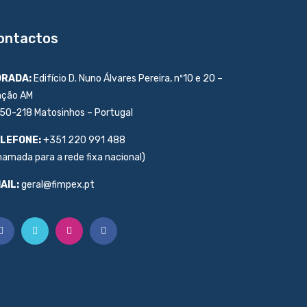
ontactos
RADA:
Edifício D. Nuno Álvares Pereira, nº10 e 20 –
ação AM
50-218 Matosinhos – Portugal
LEFONE:
+351 220 991 488
hamada para a rede fixa nacional)
AIL:
geral@fimpex.pt