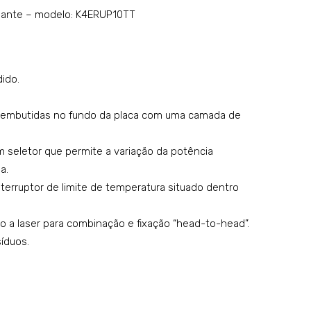
bas
tric
diante – modelo: K4ERUP10TT
cula
o
nte
co
eléc
m
dido.
tric
plac
a
a
 embutidas no fundo da placa com uma camada de
cap.
radi
132
ant
 seletor que permite a variação da potência
L –
e –
a.
terruptor de limite de temperatura situado dentro
mo
mo
del
del
a laser para combinação e fixação “head-to-head”.
o:
o:
síduos.
K4E
K4E
BR
RU
P15
P10
MO
FF