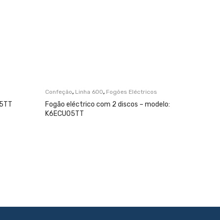
,
,
Confeção
Linha 600
Fogões Eléctricos
Confeção
05TT
Fogão eléctrico com 2 discos – modelo:
Fogão el
K6ECU05TT
K6ECU1