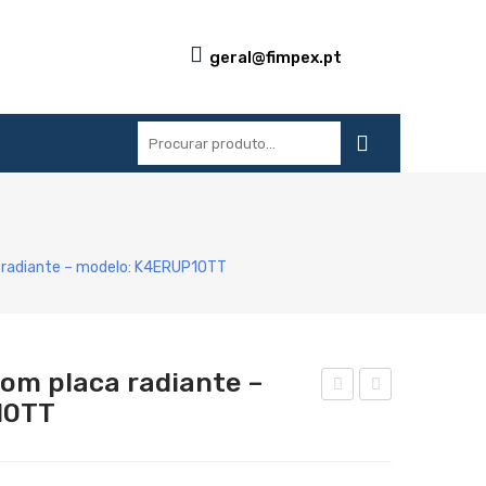
geral@fimpex.pt
S
REFERÊNCIAS
BLOG
CONTACTOS
 radiante – modelo: K4ERUP10TT
com placa radiante –
10TT
rigi
ogã
deir
o
a
eléc