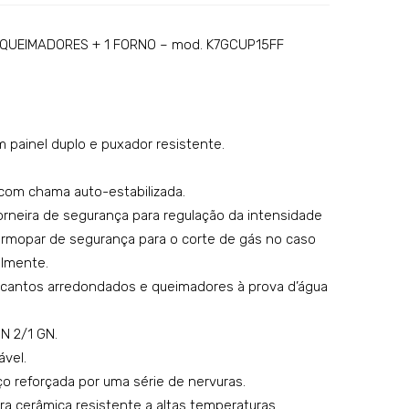
ustr
ustr
ial a
ial a
 QUEIMADORES + 1 FORNO – mod. K7GCUP15FF
gás
gás
co
co
m 4
m 6
 painel duplo e puxador resistente.
quei
quei
ma
ma
com chama auto-estabilizada.
dor
dor
rneira de segurança para regulação da intensidade
es
es
rmopar de segurança para o corte de gás no caso
+ 1
+ 1
almente.
for
for
 cantos arredondados e queimadores à prova d’água
no
no
–
–
N 2/1 GN.
mo
mo
ável.
del
del
o reforçada por uma série de nervuras.
o:
o:
ra cerâmica resistente a altas temperaturas.