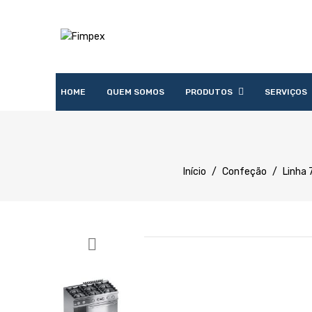
HOME
QUEM SOMOS
PRODUTOS
SERVIÇOS
Acessórios
Lavandaria
Catering
Lavagem
Distribuição
Confecção
Refrigeração
Preparação
Início
/
Confeção
/
Linha 