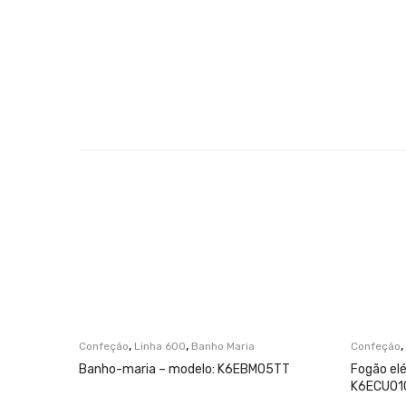
,
,
,
Confeção
Linha 600
Banho Maria
Confeção
Banho-maria – modelo: K6EBM05TT
Fogão elé
K6ECU01