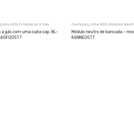
,
,
,
Linha 600
Fritadeiras A Gás
Confeção
Linha 600
Módulos Neutr
a a gás com uma cuba cap. 8L-
Módulo neutro de bancada – mod
 K6GFG05TT
K6NNE05TT