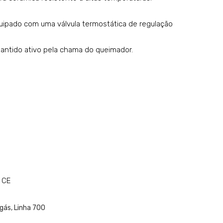
K7G
K7G
CU
CU
uipado com uma válvula termostática de regulação
P10
P15
ntido ativo pela chama do queimador.
FF
FF
M
 CE
 gás
,
Linha 700