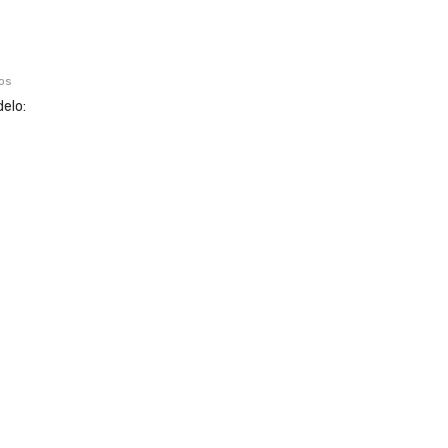
os
elo: