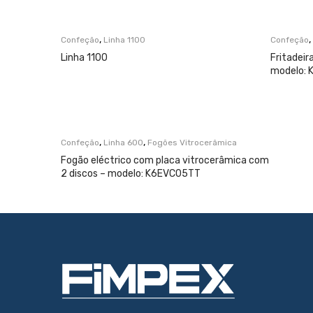
,
,
Confeção
Linha 1100
Confeção
Linha 1100
Fritadeir
modelo:
,
,
Confeção
Linha 600
Fogões Vitrocerâmica
Fogão eléctrico com placa vitrocerâmica com
2 discos – modelo: K6EVC05TT