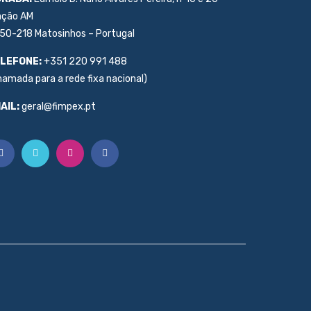
ação AM
50-218 Matosinhos – Portugal
LEFONE:
+351 220 991 488
hamada para a rede fixa nacional)
AIL:
geral@fimpex.pt