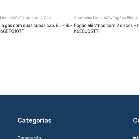
,
,
,
Linha 600
Fritadeiras A Gás
Confeção
Linha 600
Fogões Eléctr
a a gás com duas cubas cap. 8L + 8L-
Fogão eléctrico com 2 discos – 
 K6GEFG10TT
K6ECU05TT
Categorias
C
Preparação
MO