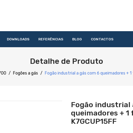
DOWNLOADS
REFERÊNCIAS
BLOG
CONTACTOS
HOME
QUEM SOMOS
PRODUTOS
SERVIÇOS
DOWNLOAD
Detalhe de Produto
Acessórios
Lavandaria
Catering
Lavagem
Distribuição
Confecção
Refrigeração
Preparação
700
/
Fogões a gás
/
Fogão industrial a gás com 6 queimadores + 
Fogão industrial
queimadores + 1 
K7GCUP15FF