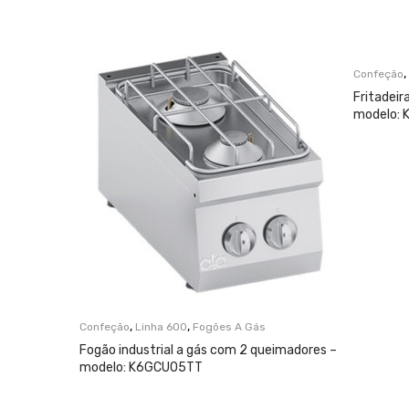
,
Confeção
Fritadeir
modelo:
,
,
Confeção
Linha 600
Fogões A Gás
Fogão industrial a gás com 2 queimadores –
modelo: K6GCU05TT