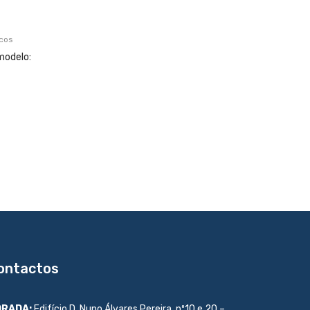
icos
modelo:
ontactos
RADA:
Edifício D. Nuno Álvares Pereira, nº10 e 20 –