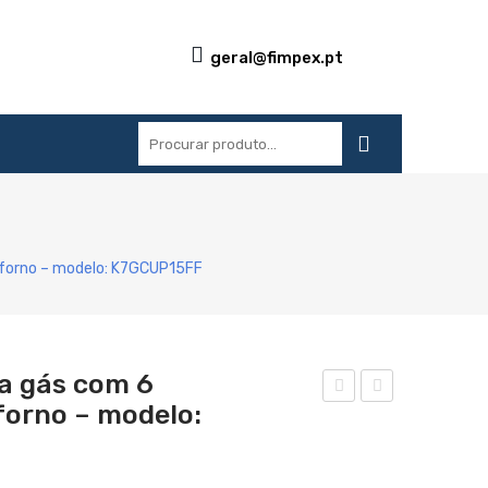
geral@fimpex.pt
S
REFERÊNCIAS
BLOG
CONTACTOS
1 forno – modelo: K7GCUP15FF
 a gás com 6
forno – modelo:
ogã
ogã
o
o
ind
ind