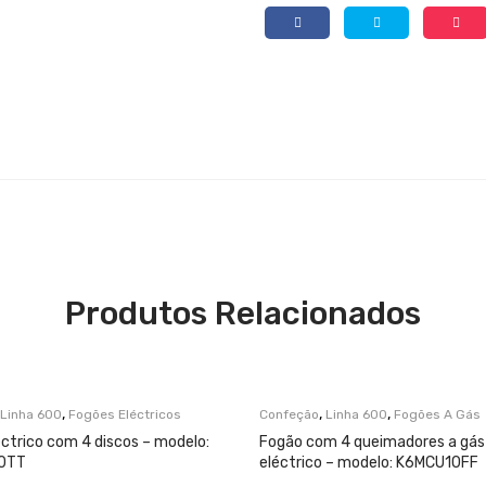
Produtos Relacionados
,
,
,
Linha 600
Fogões Eléctricos
Confeção
Linha 600
Fogões A Gás
ctrico com 4 discos – modelo:
Fogão com 4 queimadores a gás 
0TT
eléctrico – modelo: K6MCU10FF