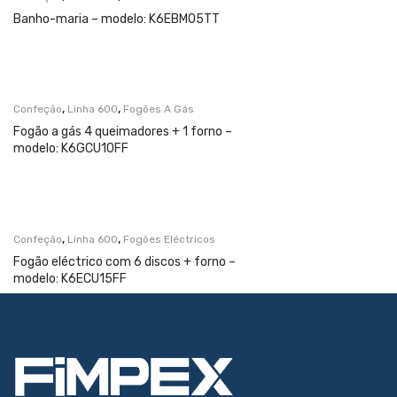
Banho-maria – modelo: K6EBM05TT
,
,
Confeção
Linha 600
Fogões A Gás
Fogão a gás 4 queimadores + 1 forno –
modelo: K6GCU10FF
,
,
Confeção
Linha 600
Fogões Eléctricos
Fogão eléctrico com 6 discos + forno –
modelo: K6ECU15FF