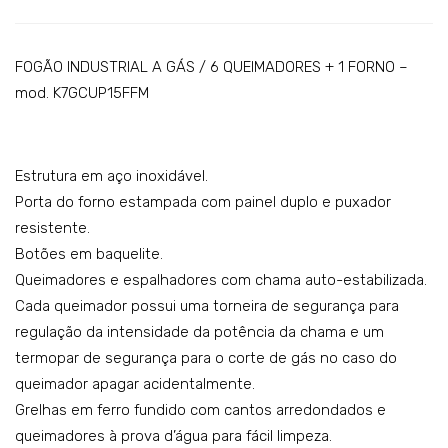
ind
ind
ustr
ustr
ial a
ial a
FOGÃO INDUSTRIAL A GÁS / 6 QUEIMADORES + 1 FORNO –
gás
gás
mod. K7GCUP15FFM
co
co
m 6
m 4
Estrutura em aço inoxidável.
quei
quei
Porta do forno estampada com painel duplo e puxador
ma
ma
resistente.
dor
dor
Botões em baquelite.
es
es
Queimadores e espalhadores com chama auto-estabilizada.
+ 1
+ 1
Cada queimador possui uma torneira de segurança para
for
for
regulação da intensidade da potência da chama e um
no
no
termopar de segurança para o corte de gás no caso do
–
–
queimador apagar acidentalmente.
mo
mo
Grelhas em ferro fundido com cantos arredondados e
del
del
queimadores à prova d’água para fácil limpeza.