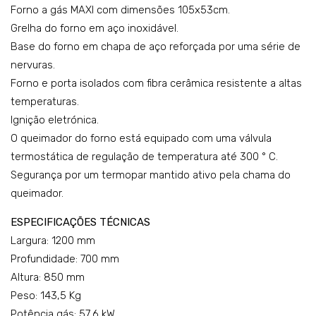
o:
o:
Forno a gás MAXI com dimensões 105x53cm.
K7G
K7
Grelha do forno em aço inoxidável.
CU
MC
Base do forno em chapa de aço reforçada por uma série de
nervuras.
P15
UP1
Forno e porta isolados com fibra cerâmica resistente a altas
FF
0FF
temperaturas.
Ignição eletrónica.
O queimador do forno está equipado com uma válvula
termostática de regulação de temperatura até 300 ° C.
Segurança por um termopar mantido ativo pela chama do
queimador.
ESPECIFICAÇÕES TÉCNICAS
Largura: 1200 mm
Profundidade: 700 mm
Altura: 850 mm
Peso: 143,5 Kg
Potência gás: 57,6 kW