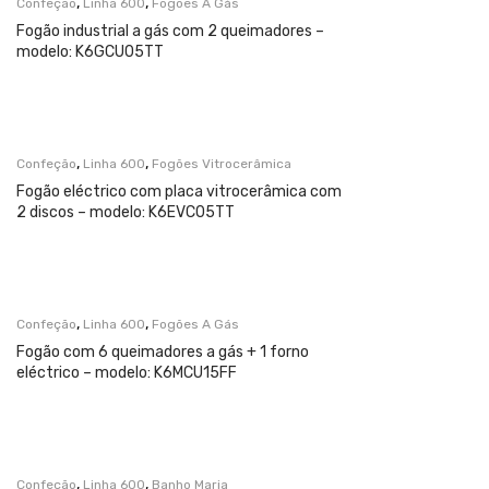
,
,
Confeção
Linha 600
Fogões A Gás
Fogão industrial a gás com 2 queimadores –
modelo: K6GCU05TT
,
,
Confeção
Linha 600
Fogões Vitrocerâmica
Fogão eléctrico com placa vitrocerâmica com
2 discos – modelo: K6EVC05TT
,
,
Confeção
Linha 600
Fogões A Gás
Fogão com 6 queimadores a gás + 1 forno
eléctrico – modelo: K6MCU15FF
,
,
Confeção
Linha 600
Banho Maria