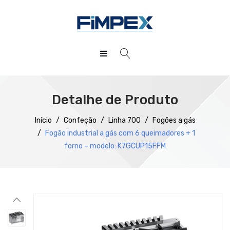
HOME
QUEM SOMOS
Detalhe de Produto
PRODUTOS
Início
/
Confeção
/
Linha 700
/
Fogões a gás
/
Fogão industrial a gás com 6 queimadores + 1
Preparação
forno – modelo: K7GCUP15FFM
Refrigeração
Confecção
Distribuição
Lavagem