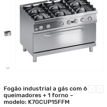
Catering
Lavandaria
Acessórios
SERVIÇOS
DOWNLOADS
REFERÊNCIAS
BLOG
CONTACTOS
Fogão industrial a gás com 6
queimadores + 1 forno –
ogã
ogã
modelo: K7GCUP15FFM
o
o