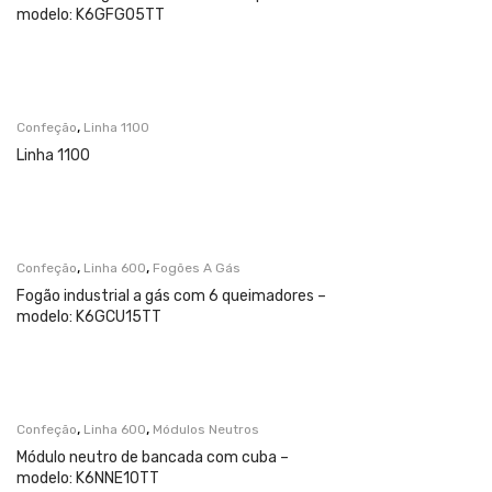
modelo: K6GFG05TT
,
Confeção
Linha 1100
Linha 1100
,
,
Confeção
Linha 600
Fogões A Gás
Fogão industrial a gás com 6 queimadores –
modelo: K6GCU15TT
,
,
Confeção
Linha 600
Módulos Neutros
Módulo neutro de bancada com cuba –
modelo: K6NNE10TT