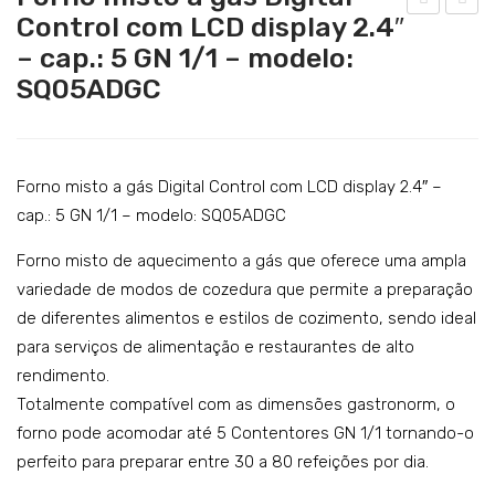
Catering
Control com LCD display 2.4″
orn
orn
– cap.: 5 GN 1/1 – modelo:
Lavandaria
o
o
SQ05ADGC
mis
mis
Acessórios
to a
to a
SERVIÇOS
gás
gás
DOWNLOADS
Digi
co
Forno misto a gás Digital Control com LCD display 2.4″ –
tal
ma
cap.: 5 GN 1/1 – modelo: SQ05ADGC
REFERÊNCIAS
Con
ndo
Forno misto de aquecimento a gás que oferece uma ampla
BLOG
trol
anal
variedade de modos de cozedura que permite a preparação
co
ógi
CONTACTOS
de diferentes alimentos e estilos de cozimento, sendo ideal
m
co
para serviços de alimentação e restaurantes de alto
LC
–
rendimento.
D
cap.
Totalmente compatível com as dimensões gastronorm, o
dis
: 12
forno pode acomodar até 5 Contentores GN 1/1 tornando-o
perfeito para preparar entre 30 a 80 refeições por dia.
play
GN
2.4″
1/1