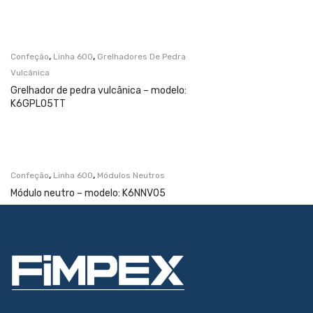
,
,
Confeção
Linha 600
Grelhadores De Pedra
Vulcânica
Grelhador de pedra vulcânica – modelo:
K6GPL05TT
,
,
Confeção
Linha 600
Módulos Neutros
Módulo neutro – modelo: K6NNV05