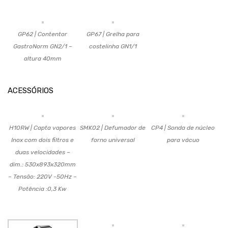
GP62 | Contentor
GP67 | Grelha para
GastroNorm GN2/1 –
costelinha GN1/1
altura 40mm
ACESSÓRIOS
H10RW | Capta vapores
SMK02 | Defumador de
CP4 | Sonda de núcleo
Inox com dois filtros e
forno universal
para vácuo
duas velocidades –
dim.: 530x893x320mm
– Tensão: 220V -50Hz –
Potência :0,3 Kw