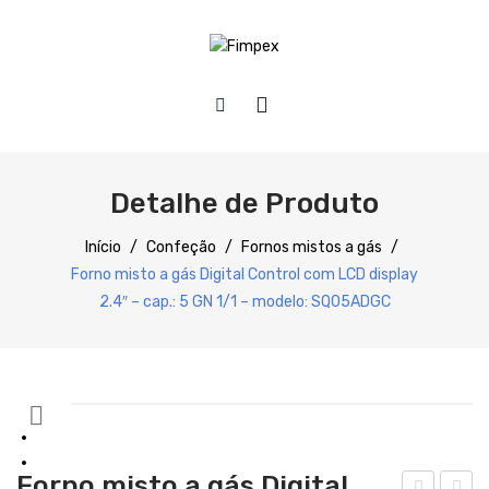
HOME
QUEM SOMOS
Detalhe de Produto
PRODUTOS
Início
/
Confeção
/
Fornos mistos a gás
/
Forno misto a gás Digital Control com LCD display
Preparação
2.4″ – cap.: 5 GN 1/1 – modelo: SQ05ADGC
Refrigeração
Confecção
Distribuição
Lavagem
Forno misto a gás Digital