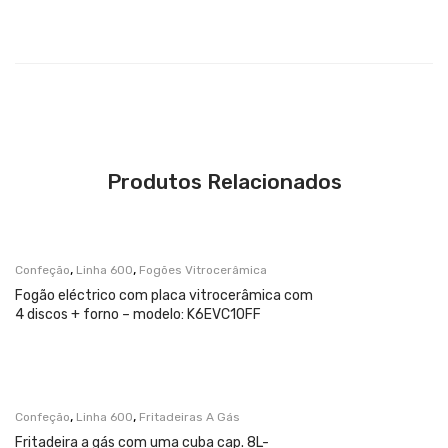
Produtos Relacionados
,
,
Confeção
Linha 600
Fogões Vitrocerâmica
Fogão eléctrico com placa vitrocerâmica com
4 discos + forno – modelo: K6EVC10FF
,
,
Confeção
Linha 600
Fritadeiras A Gás
Fritadeira a gás com uma cuba cap. 8L-