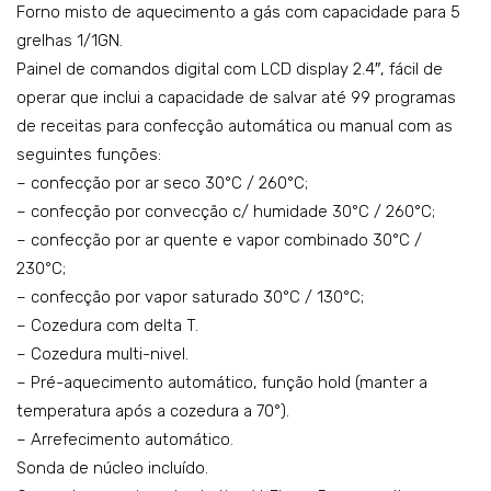
Forno misto de aquecimento a gás com capacidade para 5
–
–
grelhas 1/1GN.
cap.
mo
Painel de comandos digital com LCD display 2.4″, fácil de
: 7
del
operar que inclui a capacidade de salvar até 99 programas
GN
o:
de receitas para confecção automática ou manual com as
1/1
SQ1
seguintes funções:
–
2A
– confecção por ar seco 30°C / 260°C;
– confecção por convecção c/ humidade 30°C / 260°C;
mo
MV
– confecção por ar quente e vapor combinado 30°C /
del
N0
230°C;
o:
– confecção por vapor saturado 30°C / 130°C;
SQ0
– Cozedura com delta T.
7A
– Cozedura multi-nivel.
DG
– Pré-aquecimento automático, função hold (manter a
C
temperatura após a cozedura a 70°).
– Arrefecimento automático.
Sonda de núcleo incluído.