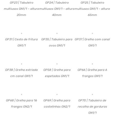
GP23 | Tabuleiro
GP24 | Tabuleiro
GP25 | Tabuleiro
multiusos GN1/1 – altura
multiusos GN1/1 – altura
multiusos GN1/1 – altura
20mm
40mm
65mm
GP31 | Cesto de fritura
GP35 | Tabuleiro para
GP37 | Grelha com canal
GN1/1
ovos GN1/1
GN1/1
GP38 | Grelha estriada
GP58 | Grelha para
GP66 | Grelha para 6
cm canal GN1/1
espetadas GN1/1
frangos GN1/1
GP68 | Grelha para 16
GP69 | Grelha para
GP70 | Tabuleiro de
frangos GN2/1
costelinhas GN2/1
recolha de gorduras
GN1/1