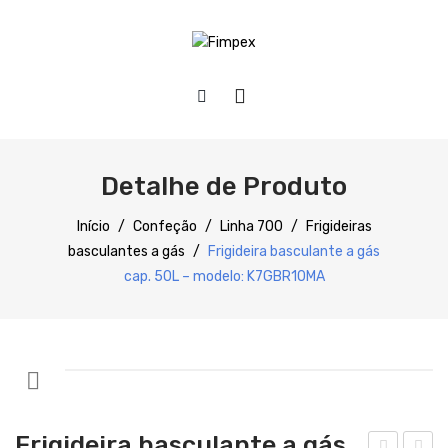
HOME
QUEM SOMOS
Detalhe de Produto
PRODUTOS
Início
/
Confeção
/
Linha 700
/
Frigideiras
basculantes a gás
/
Frigideira basculante a gás
SERVIÇOS
Preparação
cap. 50L – modelo: K7GBR10MA
DOWNLOADS
Refrigeração
REFERÊNCIAS
Confecção
BLOG
Distribuição
CONTACTOS
Lavagem
Frigideira basculante a gás