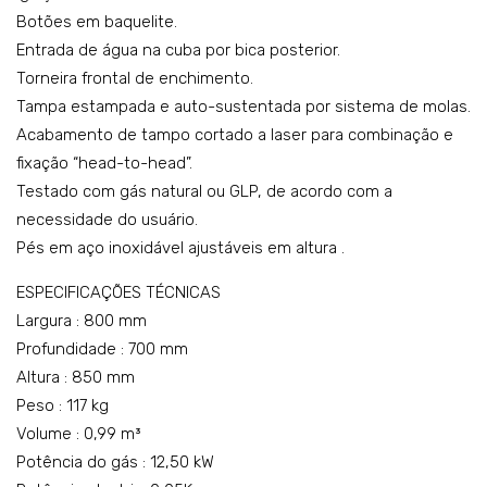
Botões em baquelite.
mo
0M
Entrada de água na cuba por bica posterior.
del
O
Torneira frontal de enchimento.
o:
Tampa estampada e auto-sustentada por sistema de molas.
K7E
Acabamento de tampo cortado a laser para combinação e
PI1
fixação “head-to-head”.
005
Testado com gás natural ou GLP, de acordo com a
necessidade do usuário.
Pés em aço inoxidável ajustáveis em altura .
ESPECIFICAÇÕES TÉCNICAS
Largura : 800 mm
Profundidade : 700 mm
Altura : 850 mm
Peso : 117 kg
Volume : 0,99 m³
Potência do gás : 12,50 kW