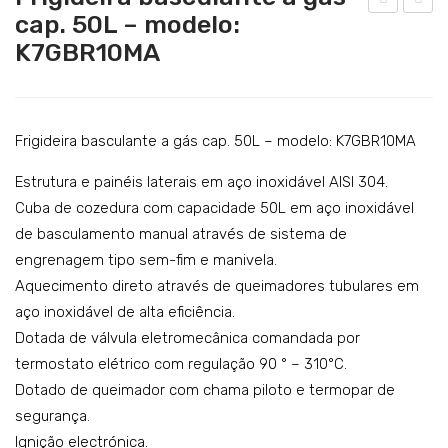
Catering
cap. 50L – modelo:
arm
rigi
K7GBR10MA
Lavandaria
ita
deir
eléc
a
Acessórios
tric
bas
a
cula
Frigideira basculante a gás cap. 50L – modelo: K7GBR10MA
de
nte
Estrutura e painéis laterais em aço inoxidável AISI 304.
aqu
a
Cuba de cozedura com capacidade 50L em aço inoxidável
eci
gás
de basculamento manual através de sistema de
me
cap.
engrenagem tipo sem-fim e manivela.
nto
50L
Aquecimento direto através de queimadores tubulares em
indi
–
aço inoxidável de alta eficiência.
ret
mo
Dotada de válvula eletromecânica comandada por
o
del
termostato elétrico com regulação 90 ° – 310°C.
Dotado de queimador com chama piloto e termopar de
cap.
o:
segurança.
55L
K7G
Ignição electrónica.
–
BR1