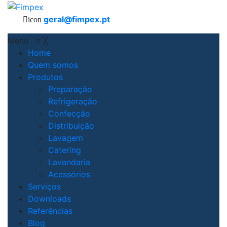
geral@fimpex.pt
icon
Menu
≡
╳
Home
Quem somos
Produtos
Preparação
Refrigeração
Confecção
Distribuição
Lavagem
Catering
Lavandaria
Acessórios
Serviços
Downloads
Referências
Blog