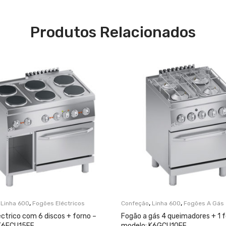
Produtos Relacionados
,
,
,
,
Linha 600
Fogões Eléctricos
Confeção
Linha 600
Fogões A Gás
ctrico com 6 discos + forno –
Fogão a gás 4 queimadores + 1 f
 K6ECU15FF
modelo: K6GCU10FF