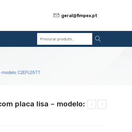
geral@fimpex.pt
S
REFERÊNCIAS
BLOG
CONTACTOS
a – modelo: C2EFL05TT
com placa lisa – modelo:
ry-
ry-
top
top
elét
elét