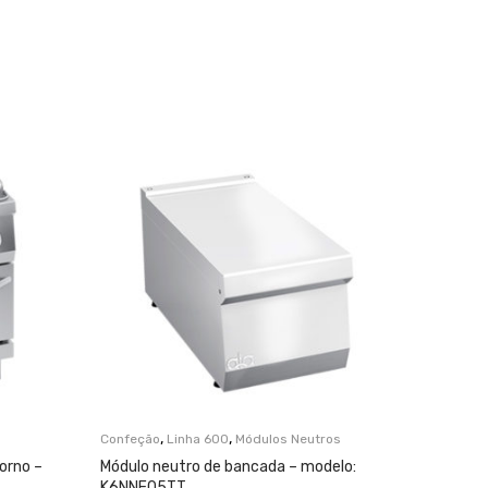
,
,
Confeção
Linha 600
Módulos Neutros
Confeção
orno –
Módulo neutro de bancada – modelo:
Fogão co
K6NNE05TT
eléctric