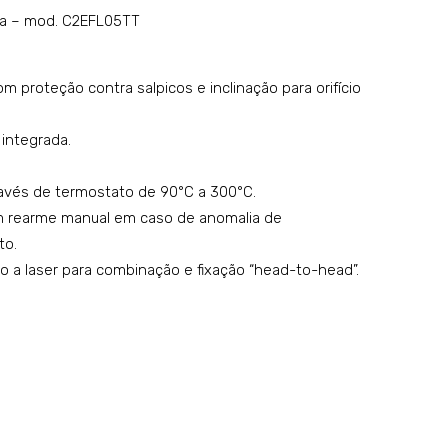
rico
rico
isa – mod. C2EFL05TT
co
co
m
m
om proteção contra salpicos e inclinação para orifício
plac
mei
a
a
 integrada.
lisa
plac
–
a
avés de termostato de 90°C a 300°C.
mo
lisa
 rearme manual em caso de anomalia de
del
e
to.
a laser para combinação e fixação “head-to-head”.
o:
mei
C2E
a
FL1
ner
0T
vur
T
ada
–
mo