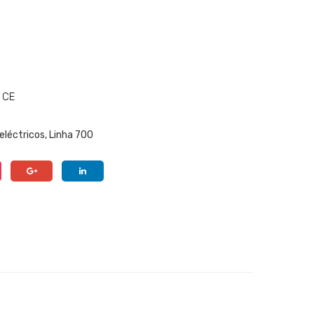
del
o:
C2E
FR1
0T
 CE
T
eléctricos
,
Linha 700