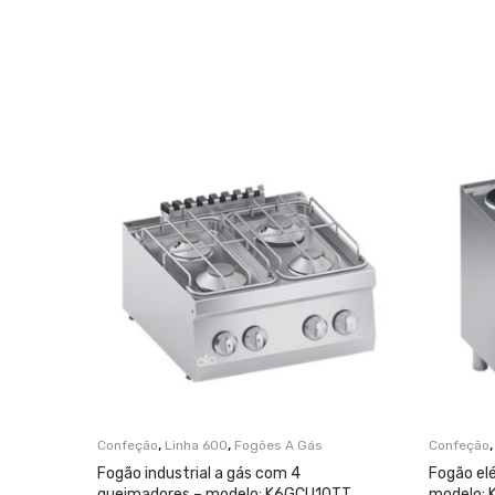
,
,
Confeção
Linha 600
Fogões A Gás
Confeção
Fogão industrial a gás com 4
Fogão elé
queimadores – modelo: K6GCU10TT
modelo: