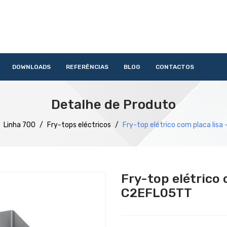
DOWNLOADS
REFERÊNCIAS
BLOG
CONTACTOS
HOME
QUEM SOMOS
PRODUTOS
SERVIÇOS
DOWNLOAD
Detalhe de Produto
Acessórios
Lavandaria
Catering
Lavagem
Distribuição
Confecção
Refrigeração
Preparação
Linha 700
/
Fry-tops eléctricos
/
Fry-top elétrico com placa lis
Fry-top elétrico 
C2EFL05TT