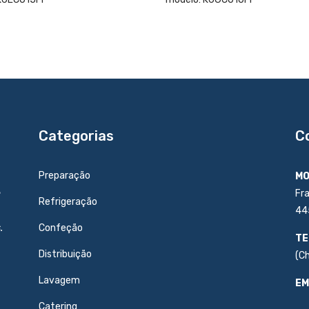
Categorias
C
Preparação
MO
e
Fr
Refrigeração
44
.
Confeção
TE
Distribuição
(C
Lavagem
EM
Catering