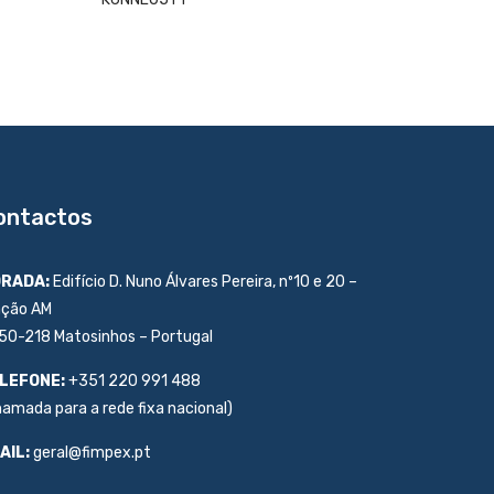
ontactos
RADA:
Edifício D. Nuno Álvares Pereira, nº10 e 20 –
ação AM
50-218 Matosinhos – Portugal
LEFONE:
+351 220 991 488
hamada para a rede fixa nacional)
AIL:
geral@fimpex.pt