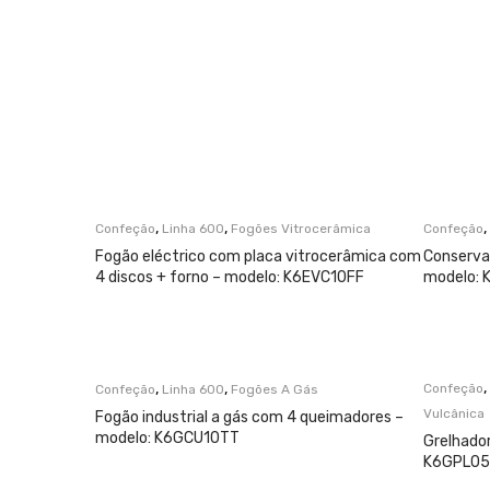
,
,
,
Confeção
Linha 600
Fogões Vitrocerâmica
Confeção
Fogão eléctrico com placa vitrocerâmica com
Conservad
4 discos + forno – modelo: K6EVC10FF
modelo:
,
,
,
Confeção
Confeção
Linha 600
Fogões A Gás
Vulcânica
Fogão industrial a gás com 4 queimadores –
modelo: K6GCU10TT
Grelhador
K6GPL0