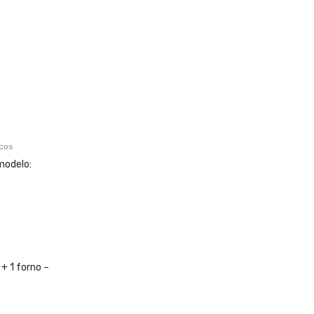
icos
modelo:
+ 1 forno –