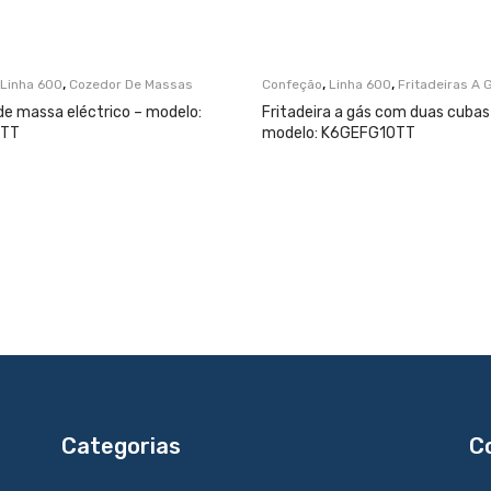
,
,
,
Linha 600
Cozedor De Massas
Confeção
Linha 600
Fritadeiras A 
de massa eléctrico – modelo:
Fritadeira a gás com duas cubas
5TT
modelo: K6GEFG10TT
Categorias
C