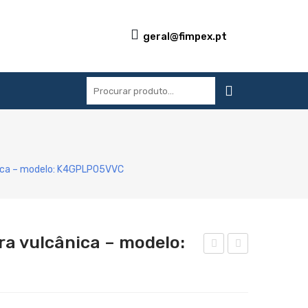
geral@fimpex.pt
S
REFERÊNCIAS
BLOG
CONTACTOS
nica – modelo: K4GPLP05VVC
ra vulcânica – modelo:
relh
ódu
ado
lo
r a
neu