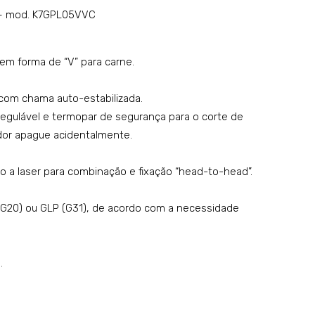
gás
tro
a – mod. K7GPL05VVC
–
co
mo
m
em forma de “V” para carne.
del
gav
o:
eta
com chama auto-estabilizada.
K4G
–
regulável e termopar de segurança para o corte de
GD
mo
dor apague acidentalmente.
P10
del
o:
a laser para combinação e fixação “head-to-head”.
K4N
(G20) ou GLP (G31), de acordo com a necessidade
NC
P10
VV
.