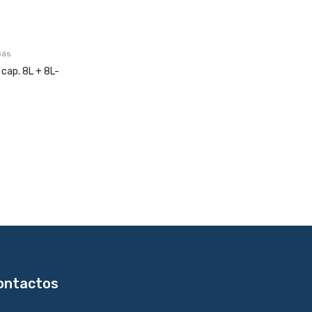
Gás
 cap. 8L + 8L-
ontactos