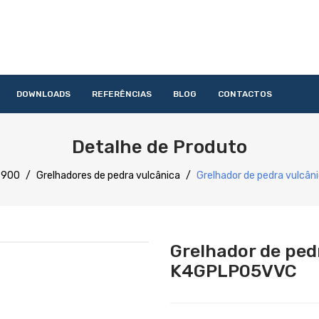
DOWNLOADS
REFERÊNCIAS
BLOG
CONTACTOS
HOME
QUEM SOMOS
PRODUTOS
SERVIÇOS
DOWNLOAD
Detalhe de Produto
Acessórios
Lavandaria
Catering
Lavagem
Distribuição
Confecção
Refrigeração
Preparação
 900
/
Grelhadores de pedra vulcânica
/
Grelhador de pedra vulcâ
Grelhador de ped
K4GPLP05VVC