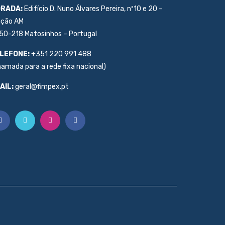
RADA:
Edifício D. Nuno Álvares Pereira, nº10 e 20 –
ação AM
50-218 Matosinhos – Portugal
LEFONE:
+351 220 991 488
hamada para a rede fixa nacional)
AIL:
geral@fimpex.pt