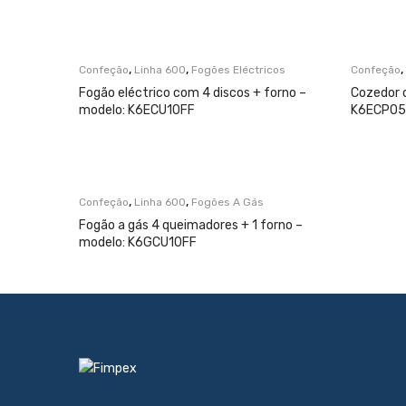
,
,
,
Confeção
Linha 600
Fogões Eléctricos
Confeção
Fogão eléctrico com 4 discos + forno –
Cozedor 
modelo: K6ECU10FF
K6ECP0
,
,
Confeção
Linha 600
Fogões A Gás
Fogão a gás 4 queimadores + 1 forno –
modelo: K6GCU10FF