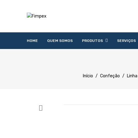
HOME
QUEM SOMOS
PRODUTOS
SERVIÇOS
Acessórios
Lavandaria
Catering
Lavagem
Distribuição
Confecção
Refrigeração
Preparação
Início
/
Confeção
/
Linha