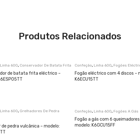
Produtos Relacionados
,
,
,
Linha 600
Conservador De Batata Frita
Confeção
Linha 600
Fogões Eléctr
or de batata frita eléctrico –
Fogão eléctrico com 4 discos – 
 K6ESP05TT
K6ECU15TT
,
,
,
Linha 600
Grelhadores De Pedra
Confeção
Linha 600
Fogões A Gás
Fogão a gás com 6 queimadores 
modelo: K6GCU15FF
 de pedra vulcânica – modelo:
5TT