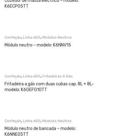
Cozedor de massa eléctrico – modelo:
K6ECP05TT
,
,
Confeção
Linha 600
Módulos Neutros
Módulo neutro – modelo: K6NNV15
,
,
Confeção
Linha 600
Fritadeiras A Gás
Fritadeira a gás com duas cubas cap. 8L + 8L-
modelo: K6GEFG10TT
,
,
Confeção
Linha 600
Módulos Neutros
Módulo neutro de bancada – modelo:
K6NNE05TT