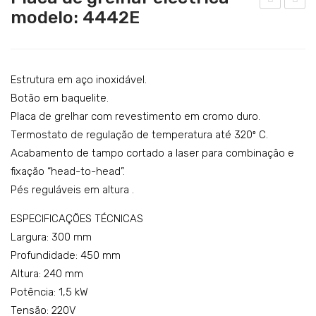
Catering
modelo: 4442E
laca
laca
Lavandaria
de
de
grel
grel
Acessórios
har
har
Estrutura em aço inoxidável.
SERVIÇOS
a
eléc
Botão em baquelite.
Placa de grelhar com revestimento em cromo duro.
DOWNLOADS
gás
tric
Termostato de regulação de temperatura até 320º C.
–
a –
REFERÊNCIAS
Acabamento de tampo cortado a laser para combinação e
mo
mo
fixação “head-to-head”.
BLOG
del
del
Pés reguláveis em altura .
o:
o:
CONTACTOS
444
444
ESPECIFICAÇÕES TÉCNICAS
4
3E
Largura: 300 mm
Profundidade: 450 mm
Altura: 240 mm
Potência: 1,5 kW
Tensão: 220V