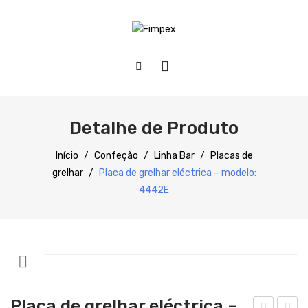
HOME
QUEM SOMOS
Detalhe de Produto
PRODUTOS
Início
/
Confeção
/
Linha Bar
/
Placas de
grelhar
/
Placa de grelhar eléctrica – modelo:
Preparação
4442E
Refrigeração
Confecção
Distribuição
Lavagem
Placa de grelhar eléctrica –