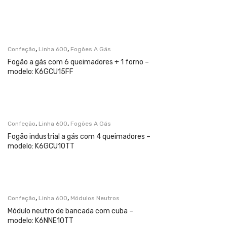
,
,
Confeção
Linha 600
Fogões A Gás
Fogão a gás com 6 queimadores + 1 forno –
modelo: K6GCU15FF
,
,
Confeção
Linha 600
Fogões A Gás
Fogão industrial a gás com 4 queimadores –
modelo: K6GCU10TT
,
,
Confeção
Linha 600
Módulos Neutros
Módulo neutro de bancada com cuba –
modelo: K6NNE10TT