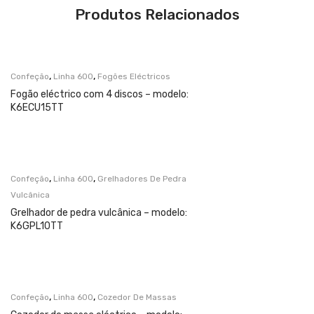
Produtos Relacionados
,
,
Confeção
Linha 600
Fogões Eléctricos
Fogão eléctrico com 4 discos – modelo:
K6ECU15TT
,
,
Confeção
Linha 600
Grelhadores De Pedra
Vulcânica
Grelhador de pedra vulcânica – modelo:
K6GPL10TT
,
,
Confeção
Linha 600
Cozedor De Massas