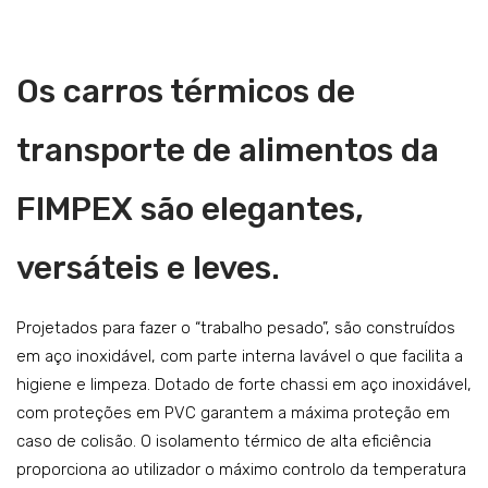
Catering
Lavandaria
Os carros térmicos de
Acessórios
SERVIÇOS
transporte de alimentos da
DOWNLOADS
FIMPEX são elegantes,
REFERÊNCIAS
versáteis e leves.
BLOG
CONTACTOS
Projetados para fazer o “trabalho pesado”, são construídos
em aço inoxidável, com parte interna lavável o que facilita a
higiene e limpeza. Dotado de forte chassi em aço inoxidável,
com proteções em PVC garantem a máxima proteção em
caso de colisão. O isolamento térmico de alta eficiência
proporciona ao utilizador o máximo controlo da temperatura