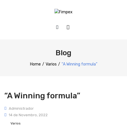
HOME
QUEM SOMOS
Blog
PRODUTOS
Home
/
Varios
/
“A Winning formula”
Preparação
Refrigeração
“A Winning formula”
Confecção
Distribuição
Administrador
14 de Novembro, 2022
Lavagem
Varios