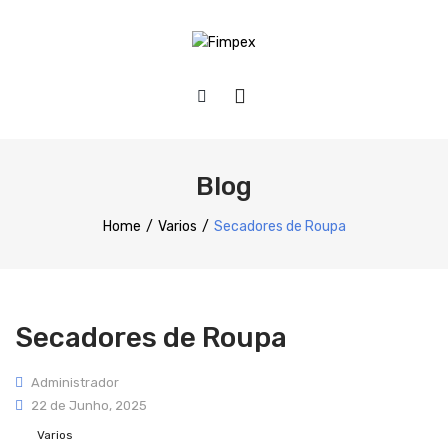
HOME
QUEM SOMOS
Blog
PRODUTOS
Home
/
Varios
/
Secadores de Roupa
Preparação
Refrigeração
Secadores de Roupa
Confecção
Distribuição
Administrador
22 de Junho, 2025
Lavagem
Varios