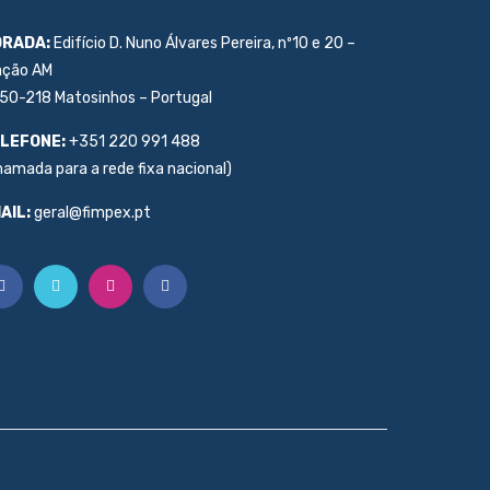
RADA:
Edifício D. Nuno Álvares Pereira, nº10 e 20 –
ação AM
50-218 Matosinhos – Portugal
LEFONE:
+351 220 991 488
hamada para a rede fixa nacional)
AIL:
geral@fimpex.pt