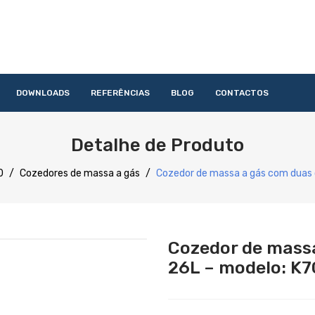
DOWNLOADS
REFERÊNCIAS
BLOG
CONTACTOS
HOME
QUEM SOMOS
PRODUTOS
SERVIÇOS
DOWNLOAD
Detalhe de Produto
Acessórios
Lavandaria
Catering
Lavagem
Distribuição
Confecção
Refrigeração
Preparação
0
/
Cozedores de massa a gás
/
Cozedor de massa a gás com duas
Cozedor de mass
26L – modelo: K