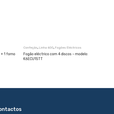
,
,
Confeção
Linha 600
Fogões Eléctricos
Confeção
+ 1 forno
Fogão eléctrico com 4 discos – modelo:
Fogão el
K6ECU15TT
modelo:
ontactos