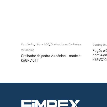
,
,
Confeção
Linha 600
Grelhadores De Pedra
Confeção
Vulcânica
Fogão el
com 4 di
Grelhador de pedra vulcânica – modelo:
K6EVC10
K6GPL10TT