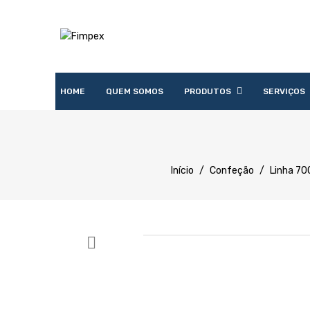
HOME
QUEM SOMOS
PRODUTOS
SERVIÇOS
Acessórios
Lavandaria
Catering
Lavagem
Distribuição
Confecção
Refrigeração
Preparação
Início
/
Confeção
/
Linha 70