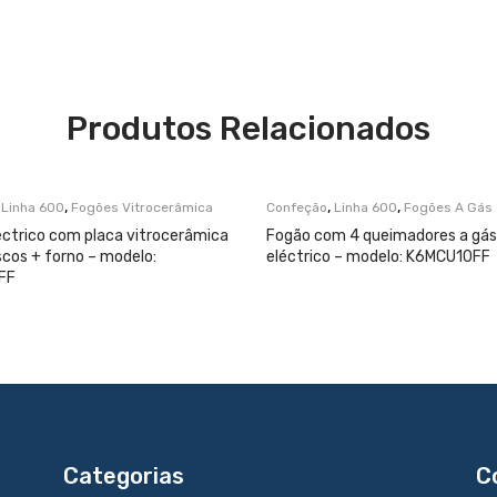
Produtos Relacionados
,
,
,
,
Linha 600
Fogões Vitrocerâmica
Confeção
Linha 600
Fogões A Gás
éctrico com placa vitrocerâmica
Fogão com 4 queimadores a gás 
scos + forno – modelo:
eléctrico – modelo: K6MCU10FF
FF
Categorias
C