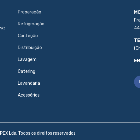
Preparação
MO
e
Fr
Refrigeração
ia,
44
Confeção
TE
Distribuição
(C
Lavagem
EM
Catering
Lavandaria
Acessórios
PEX Lda. Todos os direitos reservados