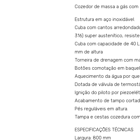
Cozedor de massa a gás com 
Estrutura em aço inoxidável.
Cuba com cantos arredondados
316) super austenítico, resist
Cuba com capacidade de 40 L 
mm de altura
Torneira de drenagem com mat
Botões comotação em baqueli
Aquecimento da água por quei
Dotada de válvula de termostá
Ignição do piloto por piezoelét
Acabamento de tampo cortado 
Pés reguláveis em altura.
Tampa e cestas cozedura com
ESPECIFICAÇÕES TÉCNICAS
Largura: 800 mm