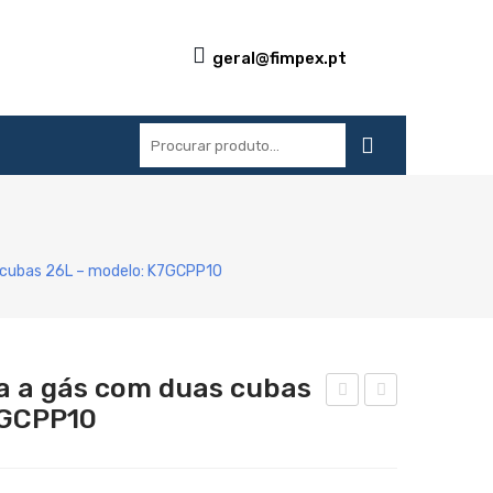
geral@fimpex.pt
S
REFERÊNCIAS
BLOG
CONTACTOS
 cubas 26L – modelo: K7GCPP10
a a gás com duas cubas
7GCPP10
oze
que
dor
ced
de
or