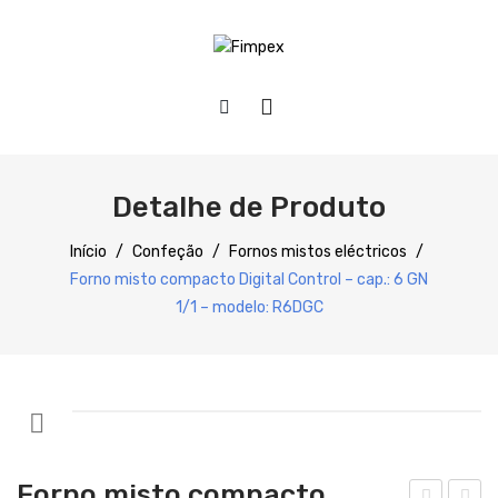
HOME
QUEM SOMOS
Detalhe de Produto
PRODUTOS
Início
/
Confeção
/
Fornos mistos eléctricos
/
Forno misto compacto Digital Control – cap.: 6 GN
Preparação
1/1 – modelo: R6DGC
Refrigeração
Confecção
Distribuição
Lavagem
Forno misto compacto