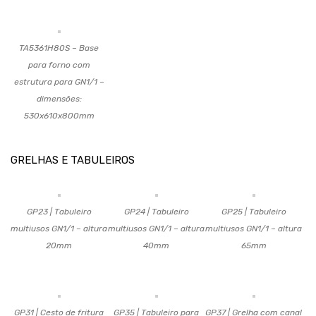
TA5361H80S – Base
para forno com
estrutura para GN1/1 –
dimensões:
530x610x800mm
GRELHAS E TABULEIROS
GP23 | Tabuleiro
GP24 | Tabuleiro
GP25 | Tabuleiro
multiusos GN1/1 – altura
multiusos GN1/1 – altura
multiusos GN1/1 – altura
20mm
40mm
65mm
GP31 | Cesto de fritura
GP35 | Tabuleiro para
GP37 | Grelha com canal