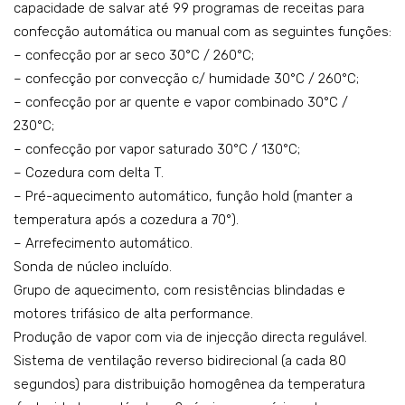
capacidade de salvar até 99 programas de receitas para
1/1
2/3
confecção automática ou manual com as seguintes funções:
–
–
– confecção por ar seco 30°C / 260°C;
mo
mo
– confecção por convecção c/ humidade 30°C / 260°C;
del
del
– confecção por ar quente e vapor combinado 30°C /
o:
o:
230°C;
– confecção por vapor saturado 30°C / 130°C;
R10
R06
– Cozedura com delta T.
DG
3D
– Pré-aquecimento automático, função hold (manter a
C
GC
temperatura após a cozedura a 70°).
– Arrefecimento automático.
Sonda de núcleo incluído.
Grupo de aquecimento, com resistências blindadas e
motores trifásico de alta performance.
Produção de vapor com via de injecção directa regulável.
Sistema de ventilação reverso bidirecional (a cada 80
segundos) para distribuição homogênea da temperatura