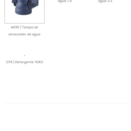
água 7.0
água 3.5
WS10 | Tampa do
amaciador de água
DT4 | Detergente 10KG