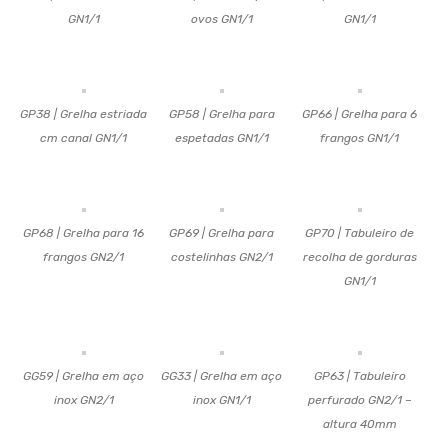
GN1/1
ovos GN1/1
GN1/1
GP38 | Grelha estriada
GP58 | Grelha para
GP66 | Grelha para 6
cm canal GN1/1
espetadas GN1/1
frangos GN1/1
GP68 | Grelha para 16
GP69 | Grelha para
GP70 | Tabuleiro de
frangos GN2/1
costelinhas GN2/1
recolha de gorduras
GN1/1
GG59 | Grelha em aço
GG33 | Grelha em aço
GP63 | Tabuleiro
inox GN2/1
inox GN1/1
perfurado GN2/1 –
altura 40mm