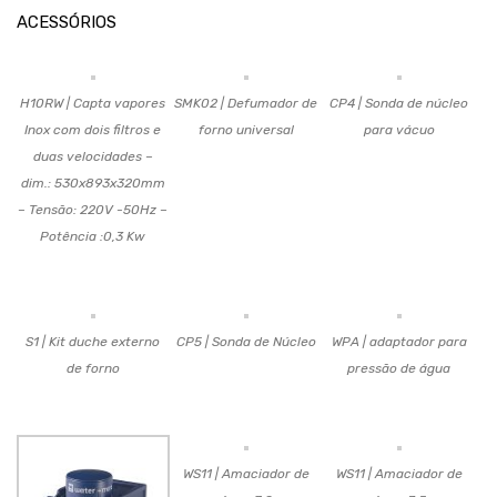
ACESSÓRIOS
H10RW | Capta vapores
SMK02 | Defumador de
CP4 | Sonda de núcleo
Inox com dois filtros e
forno universal
para vácuo
duas velocidades –
dim.: 530x893x320mm
– Tensão: 220V -50Hz –
Potência :0,3 Kw
S1 | Kit duche externo
CP5 | Sonda de Núcleo
WPA | adaptador para
de forno
pressão de água
WS11 | Amaciador de
WS11 | Amaciador de