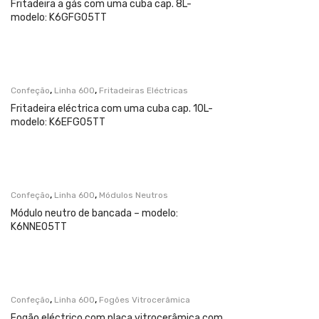
Fritadeira a gás com uma cuba cap. 8L-
modelo: K6GFG05TT
,
,
Confeção
Linha 600
Fritadeiras Eléctricas
Fritadeira eléctrica com uma cuba cap. 10L-
modelo: K6EFG05TT
,
,
Confeção
Linha 600
Módulos Neutros
Módulo neutro de bancada – modelo:
K6NNE05TT
,
,
Confeção
Linha 600
Fogões Vitrocerâmica
Fogão eléctrico com placa vitrocerâmica com