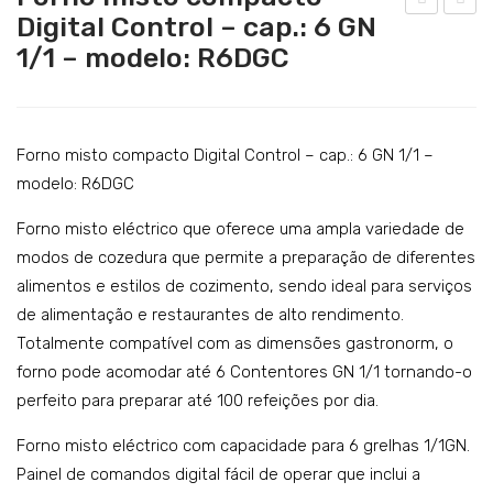
Catering
Digital Control – cap.: 6 GN
orn
orn
1/1 – modelo: R6DGC
Lavandaria
o
o
mis
mis
Acessórios
to
to
SERVIÇOS
co
co
Forno misto compacto Digital Control – cap.: 6 GN 1/1 –
DOWNLOADS
mp
mp
modelo: R6DGC
act
act
REFERÊNCIAS
Forno misto eléctrico que oferece uma ampla variedade de
o
o
modos de cozedura que permite a preparação de diferentes
BLOG
Digi
Digi
alimentos e estilos de cozimento, sendo ideal para serviços
tal
tal
de alimentação e restaurantes de alto rendimento.
CONTACTOS
Con
Con
Totalmente compatível com as dimensões gastronorm, o
trol
trol
forno pode acomodar até 6 Contentores GN 1/1 tornando-o
–
–
perfeito para preparar até 100 refeições por dia.
cap.
cap.
Forno misto eléctrico com capacidade para 6 grelhas 1/1GN.
: 10
: 6
Painel de comandos digital fácil de operar que inclui a
GN
GN