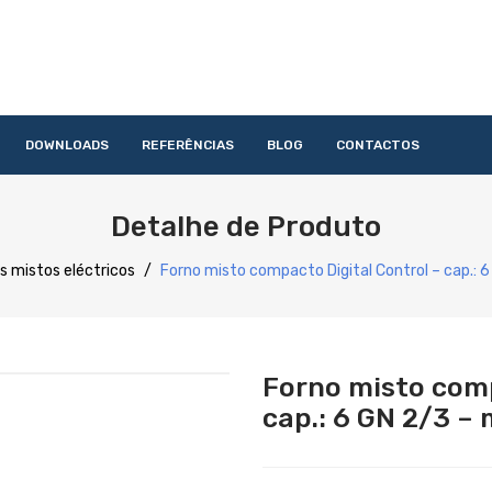
DOWNLOADS
REFERÊNCIAS
BLOG
CONTACTOS
HOME
QUEM SOMOS
PRODUTOS
SERVIÇOS
DOWNLOAD
Detalhe de Produto
Acessórios
Lavandaria
Catering
Lavagem
Distribuição
Confecção
Refrigeração
Preparação
s mistos eléctricos
/
Forno misto compacto Digital Control – cap.:
Forno misto comp
cap.: 6 GN 2/3 –