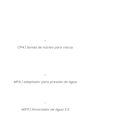
CP4 | Sonda de núcleo para vácuo
WPA | adaptador para pressão de água
WS11 | Amaciador de água 3.5