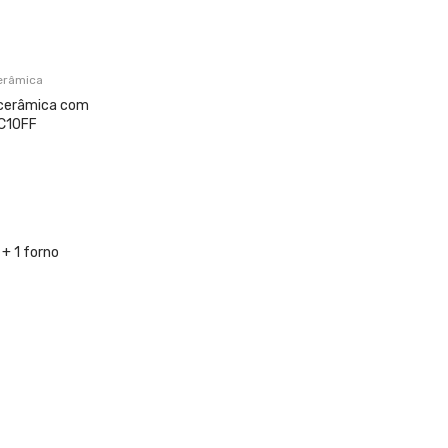
erâmica
ocerâmica com
VC10FF
+ 1 forno