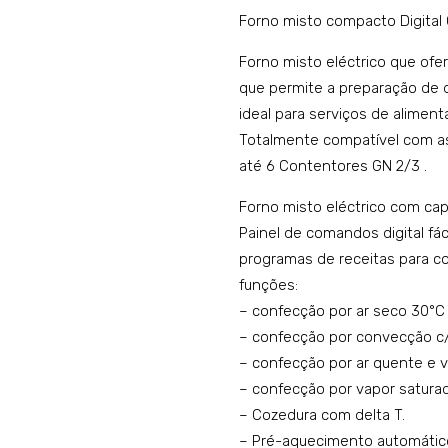
Forno misto compacto Digital
Forno misto eléctrico que of
que permite a preparação de d
ideal para serviços de alimen
Totalmente compatível com a
até 6 Contentores GN 2/3 .
Forno misto eléctrico com cap
Painel de comandos digital fác
programas de receitas para c
funções:
– confecção por ar seco 30°C 
– confecção por convecção c
– confecção por ar quente e 
– confecção por vapor saturad
– Cozedura com delta T.
– Pré-aquecimento automático