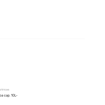
éctricas
ba cap. 10L-