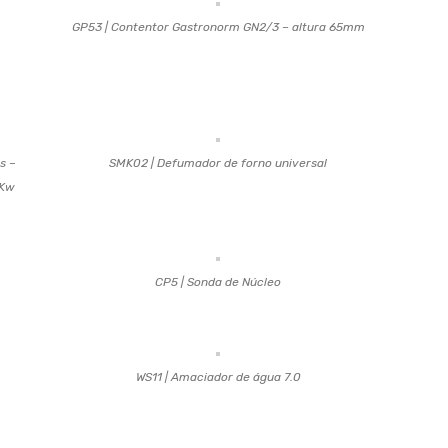
GP53 | Contentor Gastronorm GN2/3 – altura 65mm
s –
SMK02 | Defumador de forno universal
 Kw
CP5 | Sonda de Núcleo
WS11 | Amaciador de água 7.0