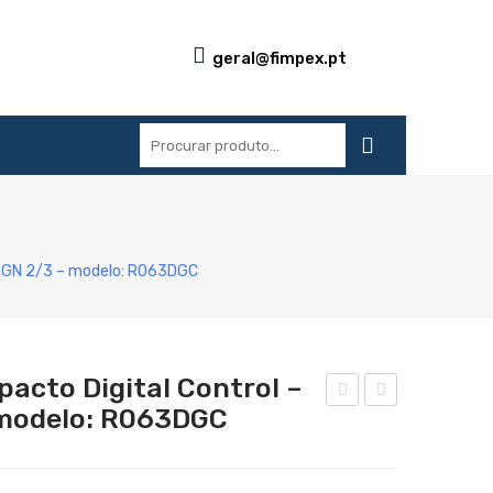
geral@fimpex.pt
S
REFERÊNCIAS
BLOG
CONTACTOS
 6 GN 2/3 – modelo: R063DGC
acto Digital Control –
 modelo: R063DGC
orn
orn
o
o
mis
eléc