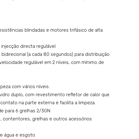
del
0
o:
ou
R6
16
istências blindadas e motores trifásico de alta
DG
GN
C
1/1
injecção directa regulável.
–
bidirecional (a cada 80 segundos) para distribuição
mo
locidade regulável em 2 níveis, com mínimo de
del
o:
SQ1
peza com vários níveis.
6D
vidro duplo, com revestimento refletor de calor que
0C
ontato na parte externa e facilita a limpeza.
ade para 6 grelhas 2/3GN
, contentores, grelhas e outros acessórios
e água e esgoto.