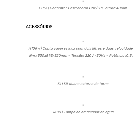
GP51 | Contentor Gastronorm GN2/3 a- altura 40mm
ACESSÓRIOS
H10RW | Capta vapores Inox com dois filtros e duas velocidade
dim.: 530x893x320mm – Tensão: 220V -50Hz – Potência :0,3
S1 | Kit duche externo de forno
WS10 | Tampa do amaciador de água