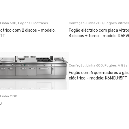
,
,
,
Linha 600
Fogões Eléctricos
Confeção
Linha 600
Fogões Vitroc
ctrico com 2 discos – modelo:
Fogão eléctrico com placa vitr
5TT
4 discos + forno – modelo: K6E
,
,
Confeção
Linha 600
Fogões A Gás
Fogão com 6 queimadores a gás 
eléctrico – modelo: K6MCU15FF
Linha 1100
0