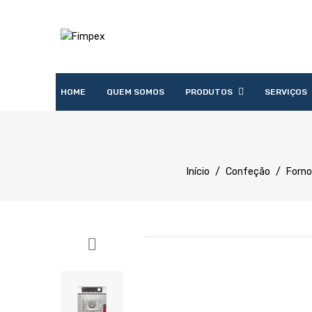
HOME
QUEM SOMOS
PRODUTOS
SERVIÇOS
Acessórios
Lavandaria
Catering
Lavagem
Distribuição
Confecção
Refrigeração
Preparação
Início
/
Confeção
/
Forno