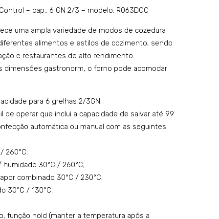
to
tric
 Control – cap.: 6 GN 2/3 – modelo: R063DGC
co
o
erece uma ampla variedade de modos de cozedura
mp
digi
iferentes alimentos e estilos de cozimento, sendo
act
tal
tação e restaurantes de alto rendimento.
o
par
s dimensões gastronorm, o forno pode acomodar
Digi
a
tal
pas
acidade para 6 grelhas 2/3GN.
Con
tela
il de operar que inclui a capacidade de salvar até 99
trol
ria e
onfecção automática ou manual com as seguintes
–
pad
cap.
aria
/ 260°C;
: 6
–
/ humidade 30°C / 260°C;
GN
cap.
vapor combinado 30°C / 230°C;
1/1
: 16
o 30°C / 130°C;
–
600
mo
×40
, função hold (manter a temperatura após a