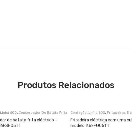
Produtos Relacionados
,
,
,
Linha 600
Conservador De Batata Frita
Confeção
Linha 600
Fritadeiras El
or de batata frita eléctrico –
Fritadeira eléctrica com uma cu
 K6ESP05TT
modelo: K6EFG05TT