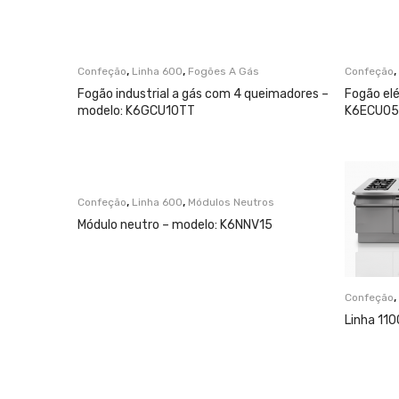
,
,
,
Confeção
Linha 600
Fogões A Gás
Confeção
Fogão industrial a gás com 4 queimadores –
Fogão elé
modelo: K6GCU10TT
K6ECU0
,
,
Confeção
Linha 600
Módulos Neutros
Módulo neutro – modelo: K6NNV15
,
Confeção
Linha 110