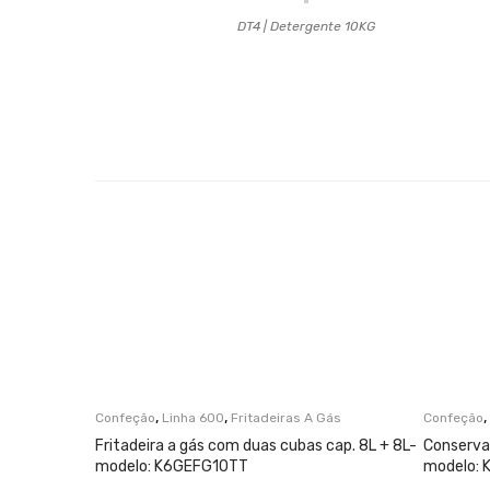
DT4 | Detergente 10KG
,
,
,
Confeção
Linha 600
Fritadeiras A Gás
Confeção
Fritadeira a gás com duas cubas cap. 8L + 8L-
Conservad
modelo: K6GEFG10TT
modelo: